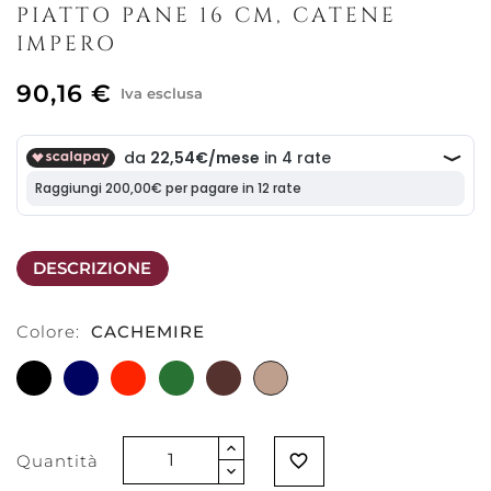
PIATTO PANE 16 CM, CATENE
IMPERO
90,16 €
Iva esclusa
DESCRIZIONE
Colore:
CACHEMIRE
NERO
BLU
ROSSO
VERDE
EBANO
CACHEMIRE
ZAFFIRO
SCARLATTO
SMERALDO
Quantità
favorite_border