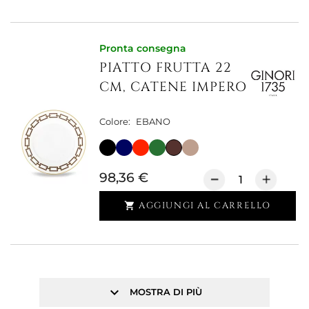
Pronta consegna
PIATTO FRUTTA 22
CM, CATENE IMPERO
Colore:
EBANO
98,36 €
AGGIUNGI AL CARRELLO

keyboard_arrow_down
MOSTRA DI PIÙ