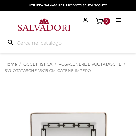
UTILIZZA SALVA10 PER PRODOTTI SENZA SCONTO


0
search
Home
OGGETTISTICA
POSACENERE E VUOTATASCHE
SVUOTATASCHE 15X19 CM, CATENE IMPERO