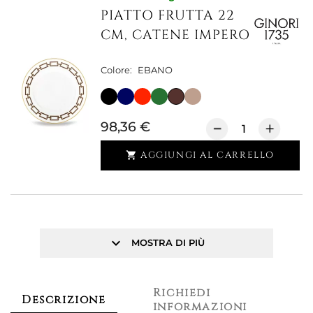
PIATTO FRUTTA 22
CM, CATENE IMPERO
Colore:
EBANO
98,36 €
AGGIUNGI AL CARRELLO

keyboard_arrow_down
MOSTRA DI PIÙ
Richiedi
Descrizione
informazioni