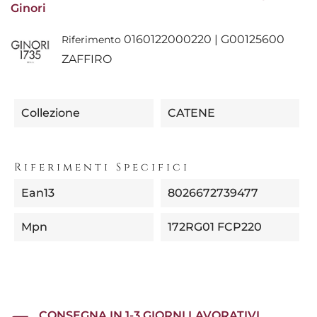
Ginori
0160122000220 | G00125600
Riferimento
ZAFFIRO
Collezione
CATENE
Riferimenti Specifici
Ean13
8026672739477
Mpn
172RG01 FCP220
CONSEGNA IN 1-3 GIORNI LAVORATIVI