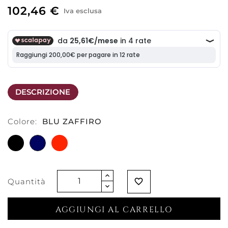
102,46 €
Iva esclusa
DESCRIZIONE
Colore:
BLU ZAFFIRO
NERO
BLU
ROSSO
ZAFFIRO
SCARLATTO
Quantità
favorite_border
AGGIUNGI AL CARRELLO