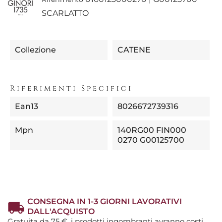
SCARLATTO
Collezione
CATENE
Riferimenti Specifici
Ean13
8026672739316
Mpn
140RG00 FIN000
0270 G00125700
CONSEGNA IN 1-3 GIORNI LAVORATIVI
DALL'ACQUISTO
Gratuita da 75 €, i prodotti ingombranti avranno costi