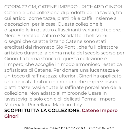
COPPA 27 CM, CATENE IMPERO - RICHARD GINORI
Catene è una collezione di prodotti per la tavola, tra
cui articoli come tazze, piatti, tè e caffè, insieme a
decorazioni per la casa. Questa collezione è
disponibile in quattro affascinanti varianti di colore:
Nero, Smeraldo, Zaffiro e Scarlatto. I bellissimi
disegni che caratterizzano Catene sono stati
ereditati dal rinomato Gio Ponti, che fu il direttore
artistico durante la prima metà del secolo scorso per
Ginori. La forma storica di questa collezione è
l'Impero, che accoglie in modo armonioso l'estetica
sofisticata di Catene. Per donare una lucentezza e
un tocco di raffinatezza ulteriori, Ginori ha applicato
una delicata finitura in oro puro che impreziosisce
piatti, tazze, vasi e tutte le raffinate porcellane della
collezione. Non adatto al microonde Usare in
lavastoviglie solo con cicli delicati Forma: Impero
Materiale: Porcellana Made in Italy
SCOPRI TUTTA LA COLLEZIONE:
Catene Impero
Ginori
0160123000270 | G00125700
Riferimento