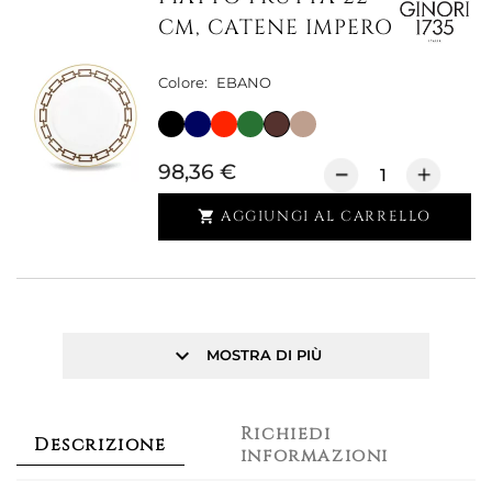
CM, CATENE IMPERO
Colore:
EBANO
98,36 €
AGGIUNGI AL CARRELLO

keyboard_arrow_down
MOSTRA DI PIÙ
Richiedi
Descrizione
informazioni