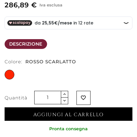
286,89 €
Iva esclusa
DESCRIZIONE
Colore:
ROSSO SCARLATTO
ROSSO
SCARLATTO
Quantità
favorite_border
AGGIUNGI AL CARRELLO
Pronta consegna