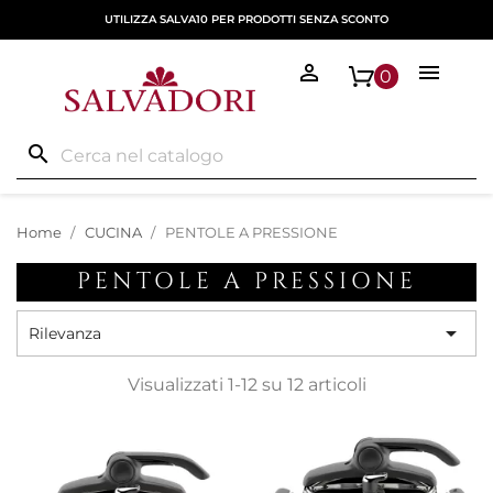
UTILIZZA SALVA10 PER PRODOTTI SENZA SCONTO


0
search
Home
CUCINA
PENTOLE A PRESSIONE
PENTOLE A PRESSIONE

Rilevanza
Visualizzati 1-12 su 12 articoli