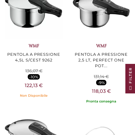
WMF
WMF
PENTOLA A PRESSIONE
PENTOLA A PRESSIONE
4,5L S/CEST 9262
2,5 LT, PERFECT ONE
POT...
R
136,07 €
131,14 €
-10%
-9%
122,13 €
F
I
L
T
E
118,03 €
Non Disponibile
Pronta consegna