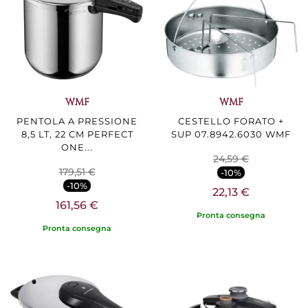
WMF
WMF
PENTOLA A PRESSIONE
CESTELLO FORATO +
8,5 LT, 22 CM PERFECT
SUP 07.8942.6030 WMF
ONE...
24,59 €
179,51 €
-10%
-10%
22,13 €
161,56 €
Pronta consegna
Pronta consegna