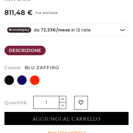
811,48 €
Iva esclusa
DESCRIZIONE
Colore:
BLU ZAFFIRO
NERO
BLU
ROSSO
ZAFFIRO
SCARLATTO
Quantità
favorite_border
AGGIUNGI AL CARRELLO
Non Disponibile *