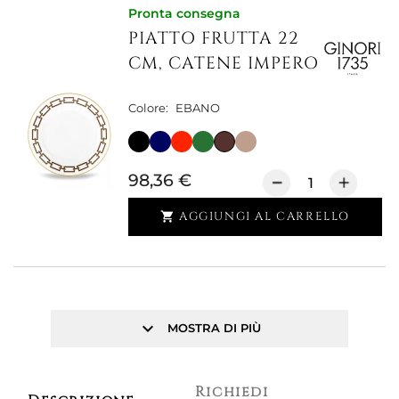
Pronta consegna
PIATTO FRUTTA 22
CM, CATENE IMPERO
Colore:
EBANO
98,36 €
AGGIUNGI AL CARRELLO

keyboard_arrow_down
MOSTRA DI PIÙ
Richiedi