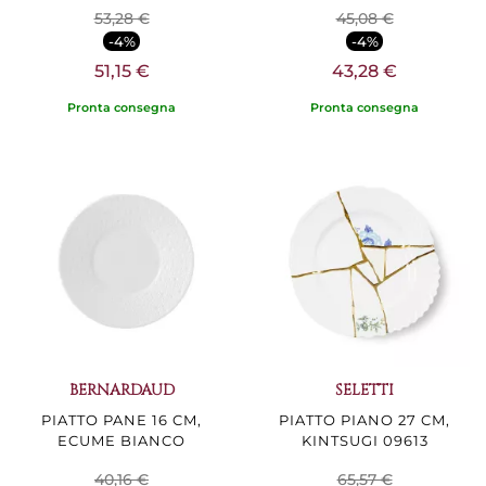
53,28 €
45,08 €
-4%
-4%
51,15 €
43,28 €
Pronta consegna
Pronta consegna
BERNARDAUD
SELETTI
PIATTO PANE 16 CM,
PIATTO PIANO 27 CM,
ECUME BIANCO
KINTSUGI 09613
40,16 €
65,57 €