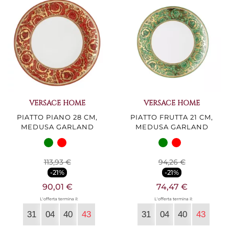
VERSACE HOME
VERSACE HOME
PIATTO PIANO 28 CM,
PIATTO FRUTTA 21 CM,
MEDUSA GARLAND
MEDUSA GARLAND
113,93 €
94,26 €
-21%
-21%
90,01 €
74,47 €
L'offerta termina il:
L'offerta termina il:
31
04
40
42
31
04
40
42