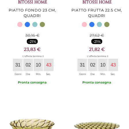
BITOSSI HOME
BITOSSI HOME
PIATTO FONDO 23 CM,
PIATTO FRUTTA 22.5 CM,
QUADRI
QUADRI
30,16 €
27,62 €
-21%
-21%
23,83 €
21,82 €
L'offerta termina il:
L'offerta termina il:
31
02
10
42
31
02
10
42
Giorni
Ore
Min.
Sec.
Giorni
Ore
Min.
Sec.
Pronta consegna
Pronta consegna