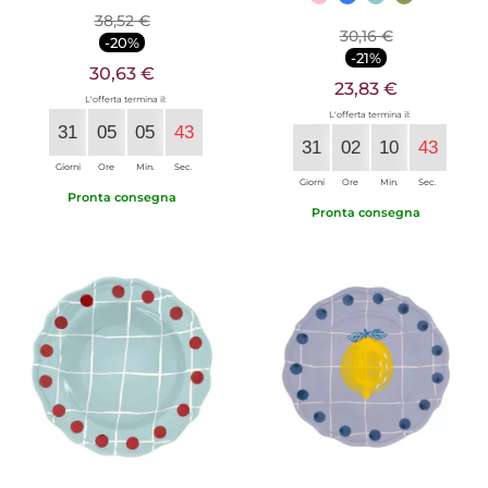
38,52 €
30,16 €
-20%
-21%
30,63 €
23,83 €
L'offerta termina il:
L'offerta termina il:
31
05
05
42
31
02
10
42
Giorni
Ore
Min.
Sec.
Giorni
Ore
Min.
Sec.
Pronta consegna
Pronta consegna