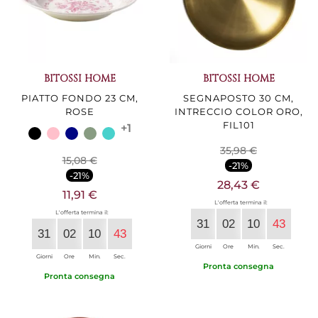
BITOSSI HOME
BITOSSI HOME
PIATTO FONDO 23 CM,
SEGNAPOSTO 30 CM,
ROSE
INTRECCIO COLOR ORO,
FIL101
+1
35,98 €
15,08 €
-21%
-21%
28,43 €
11,91 €
L'offerta termina il:
L'offerta termina il:
31
02
10
42
31
02
10
42
Giorni
Ore
Min.
Sec.
Giorni
Ore
Min.
Sec.
Pronta consegna
Pronta consegna