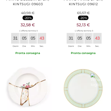
KINTSUGI 09603
KINTSUGI 09612
40,98 €
65,57 €
-20%
-20%
32,58 €
52,13 €
L'offerta termina il:
L'offerta termina il:
31
05
05
42
31
05
05
42
Giorni
Ore
Min.
Sec.
Giorni
Ore
Min.
Sec.
Pronta consegna
Pronta consegna