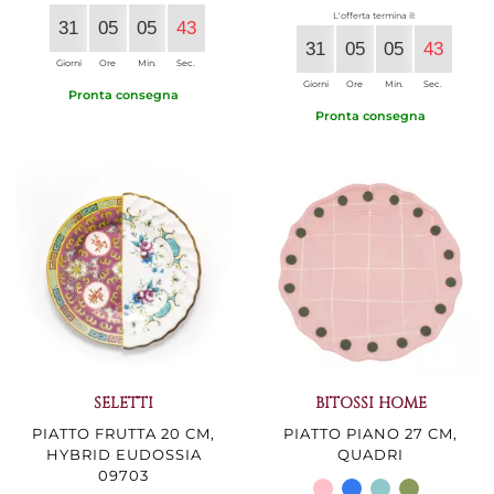
L'offerta termina il:
31
05
05
42
31
05
05
42
Giorni
Ore
Min.
Sec.
Giorni
Ore
Min.
Sec.
Pronta consegna
Pronta consegna
SELETTI
BITOSSI HOME
PIATTO FRUTTA 20 CM,
PIATTO PIANO 27 CM,
HYBRID EUDOSSIA
QUADRI
09703