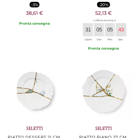
-3%
-20%
38,61 €
52,13 €
L'offerta termina il:
Pronta consegna
31
05
05
42
Giorni
Ore
Min.
Sec.
Pronta consegna
SELETTI
SELETTI
PIATTO DESSERT 21 CM,
PIATTO PIANO 27 CM,