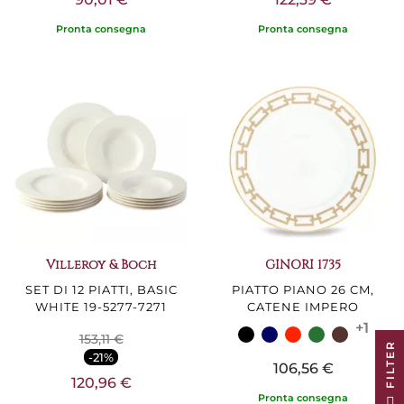
Pronta consegna
Pronta consegna
Villeroy & Boch
GINORI 1735
SET DI 12 PIATTI, BASIC
PIATTO PIANO 26 CM,
WHITE 19-5277-7271
CATENE IMPERO
+1
153,11 €
R
-21%
106,56 €
120,96 €
F
I
L
T
E
Pronta consegna