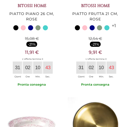
BITOSSI HOME
BITOSSI HOME
PIATTO PIANO 26 CM,
PIATTO FRUTTA 21 CM,
ROSE
ROSE
+1
15,08 €
12,54 €
-21%
-21%
11,91 €
9,91 €
L'offerta termina il:
L'offerta termina il:
31
02
10
42
31
02
10
42
Giorni
Ore
Min.
Sec.
Giorni
Ore
Min.
Sec.
Pronta consegna
Pronta consegna