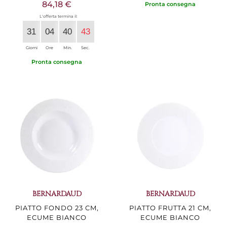
84,18 €
Pronta consegna
L'offerta termina il:
31
04
40
42
Giorni
Ore
Min.
Sec.
Pronta consegna
BERNARDAUD
BERNARDAUD
PIATTO FONDO 23 CM,
PIATTO FRUTTA 21 CM,
ECUME BIANCO
ECUME BIANCO