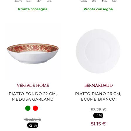
Giorni
Ore
Min.
Sec.
Giorni
Ore
Min.
Sec.
Pronta consegna
Pronta consegna
VERSACE HOME
BERNARDAUD
PIATTO FONDO 22 CM,
PIATTO PIANO 26 CM,
MEDUSA GARLAND
ECUME BIANCO
53,28 €
-4%
106,56 €
51,15 €
-21%