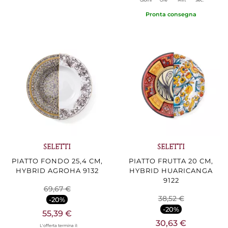
Pronta consegna
SELETTI
SELETTI
PIATTO FONDO 25,4 CM,
PIATTO FRUTTA 20 CM,
HYBRID AGROHA 9132
HYBRID HUARICANGA
9122
69,67 €
38,52 €
-20%
-20%
55,39 €
30,63 €
L'offerta termina il: