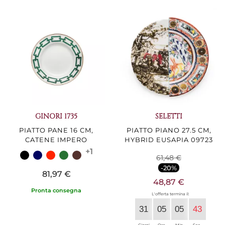
GINORI 1735
SELETTI
PIATTO PANE 16 CM,
PIATTO PIANO 27.5 CM,
CATENE IMPERO
HYBRID EUSAPIA 09723
+1
61,48 €
-20%
81,97 €
48,87 €
Pronta consegna
L'offerta termina il:
31
05
05
42
Giorni
Ore
Min.
Sec.