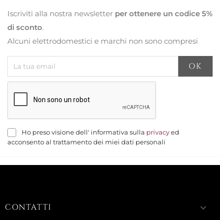
Iscriviti alla nostra newsletter
per ottenere un codice 5%
di sconto
.
Alcuni elettrodomestici e marchi non sono compresi
Ho preso visione dell' informativa sulla
privacy
ed
acconsento al trattamento dei miei dati personali
CONTATTI
keyboard_arrow_down