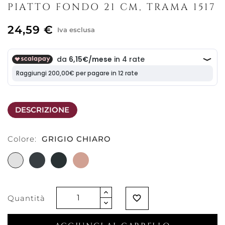
PIATTO FONDO 21 CM, TRAMA 1517
24,59 €
Iva esclusa
DESCRIZIONE
Colore:
GRIGIO CHIARO
GRIGIO
GRIGIO
NERO
TERRACOTTA
CHIARO
SCURO
ANTRACITE
Quantità
favorite_border