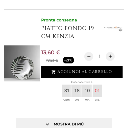
Pronta consegna
PIATTO FONDO 19
CM KENZIA
13,60 €
17,21 €
-21%
AGGIUNGI AL CARRELLO

L'offerta termina il:
31
18
10
01
Giorni
Ore
Min.
Sec.
keyboard_arrow_down
MOSTRA DI PIÙ