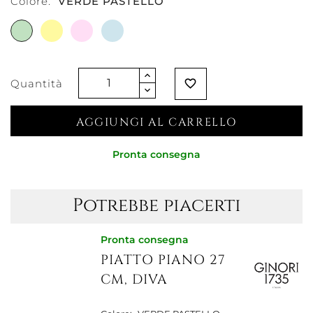
Colore:
VERDE PASTELLO
VERDE
GIALLO
ROSA
CELESTE
PASTELLO
PASTELLO
PASTELLO
PASTELLO
Quantità
favorite_border
AGGIUNGI AL CARRELLO
Pronta consegna
Potrebbe piacerti
Pronta consegna
PIATTO PIANO 27
CM, DIVA