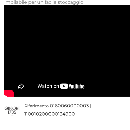
impilabile per un facile stoccaggio
0160060000003 |
Riferimento
110010200G00134900