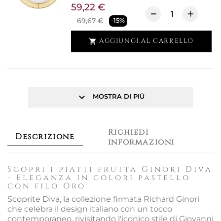
59,22 €
69,67 €
-15%
AGGIUNGI AL CARRELLO

keyboard_arrow_down
MOSTRA DI PIÙ
Richiedi
Descrizione
informazioni
Scopri i piatti frutta Ginori Diva
- Eleganza in colori pastello
con filo Oro
Scoprite Diva, la collezione firmata Richard Ginori
che celebra il design italiano con un tocco
contemporaneo, rivisitando l'iconico stile di Giovanni