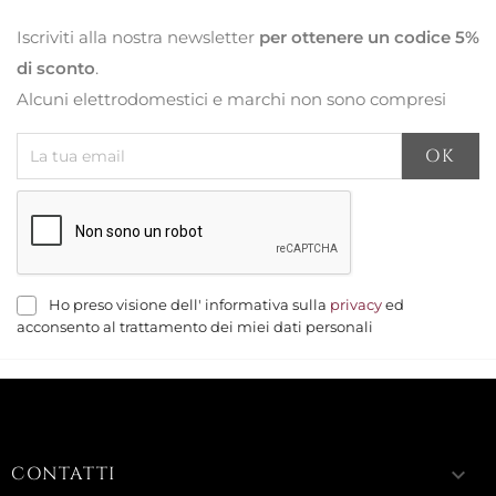
Iscriviti alla nostra newsletter
per ottenere un codice 5%
di sconto
.
Alcuni elettrodomestici e marchi non sono compresi
Ho preso visione dell' informativa sulla
privacy
ed
acconsento al trattamento dei miei dati personali
CONTATTI
keyboard_arrow_down