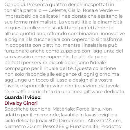
Gariboldi. Presenta quattro decori inaspettati in
tonalità pastello — Celeste, Giallo, Rosa e Verde —
impreziositi da delicate linee dorate che esaltano le
sue forme minimaliste. La versatilità e la dinamicità
di questa collezione si adattano perfettamente
all'uso quotidiano, offrendo combinazioni innovative
e originali: la zuccheriera con coperchio si trasforma
in coppetta con piattino, mentre l'insalatiera può
funzionare anche come zuppiera con l'aggiunta del
suo vassoio come coperchio. I piatti da pane,
perfetti per servire piccoli dolci, sono l'ideale
compagno per il rituale del tè. Questa collezione
non solo risponde alle esigenze di ogni giorno ma
aggiunge un tocco di lusso e design alla vostra
tavola, disponibile in varie configurazioni da tavola,
tè, e caffè e arricchita da una linea giftware dedicata.
Guarda il video:
Diva by Ginori
Specifiche tecniche: Materiale: Porcellana. Non
adatto per il microonde; lavabile in lavastoviglie a
ciclo delicato (max 50°) Dimensioni: Altezza 2.4 cm,
diametro 20 cm Peso: 366 g Funzionalità: Prodotto