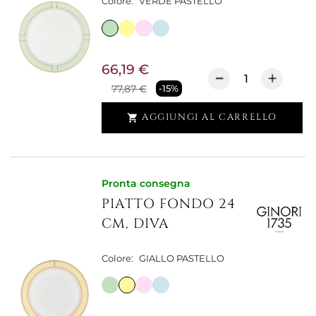
Colore:
VERDE PASTELLO
66,19 €
77,87 €
-15%
AGGIUNGI AL CARRELLO

Pronta consegna
PIATTO FONDO 24
CM, DIVA
Colore:
GIALLO PASTELLO