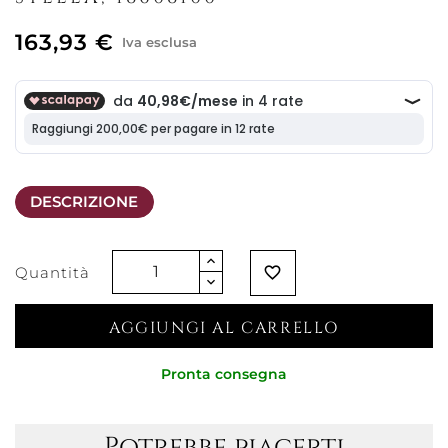
163,93 €
Iva esclusa
DESCRIZIONE
Quantità
favorite_border
AGGIUNGI AL CARRELLO
Pronta consegna
Potrebbe piacerti