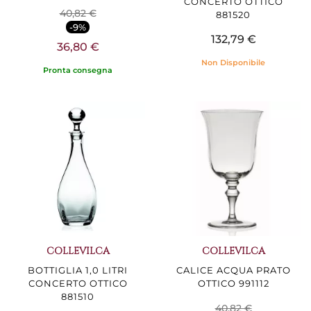
CONCERTO OTTICO
40,82 €
881520
-9%
132,79 €
36,80 €
Non Disponibile
Pronta consegna
COLLEVILCA
COLLEVILCA
BOTTIGLIA 1,0 LITRI
CALICE ACQUA PRATO
CONCERTO OTTICO
OTTICO 991112
881510
40,82 €