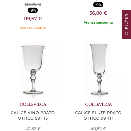
132,79 €
-9%
-9%
36,80 €
R
119,67 €
Pronta consegna
Non Disponibile
F
I
L
T
E
COLLEVILCA
COLLEVILCA
CALICE VINO PRATO
CALICE FLUTE PRATO
OTTICO 991113
OTTICO 991111
40,82 €
40,82 €