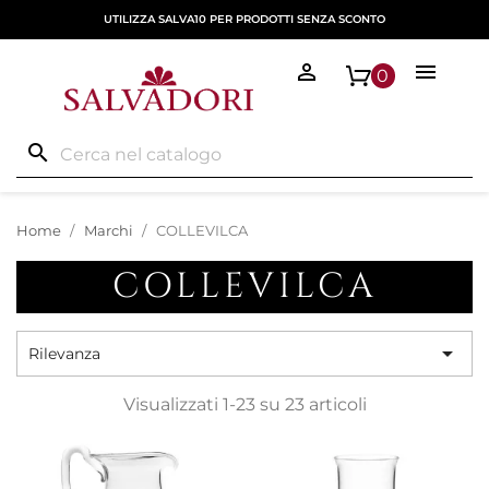
UTILIZZA SALVA10 PER PRODOTTI SENZA SCONTO


0
search
Home
Marchi
COLLEVILCA
COLLEVILCA

Rilevanza
Visualizzati 1-23 su 23 articoli