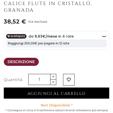
CALICE FLUTE IN CRISTALLO,
GRANADA
38,52 €
Iva esclusa
DESCRIZIONE
Quantità
favorite_border
AGGIUNGI AL CARRELLO
Non Disponibile *
* Consegna in circa 2–5 settimane (alcuni brand richiedono più tempo)