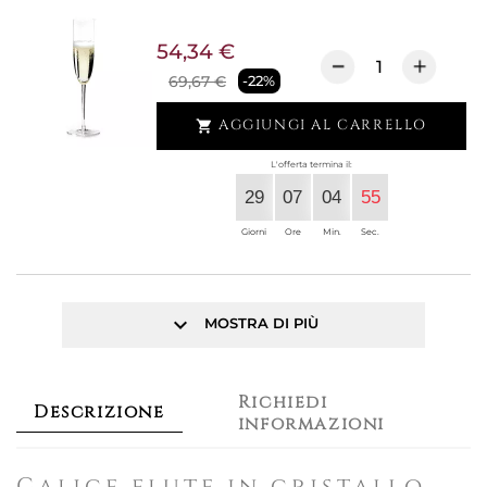
54,34 €
69,67 €
-22%
AGGIUNGI AL CARRELLO

L'offerta termina il:
29
07
04
55
Giorni
Ore
Min.
Sec.
keyboard_arrow_down
MOSTRA DI PIÙ
Richiedi
Descrizione
informazioni
Calice flute in cristallo