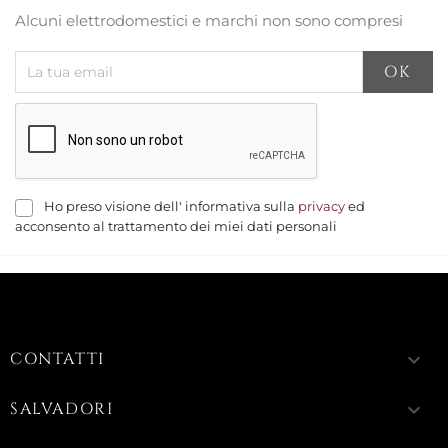
Alcuni elettrodomestici e marchi non sono compresi
Ho preso visione dell' informativa sulla
privacy
ed
acconsento al trattamento dei miei dati personali
CONTATTI
keyboard_arrow_down
SALVADORI
keyboard_arrow_down