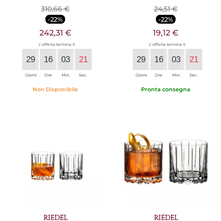
310,66 €
24,51 €
-22%
-22%
242,31 €
19,12 €
L'offerta termina il:
L'offerta termina il:
29
16
03
20
29
16
03
20
Giorni
Ore
Min.
Sec.
Giorni
Ore
Min.
Sec.
Non Disponibile
Pronta consegna
RIEDEL
RIEDEL