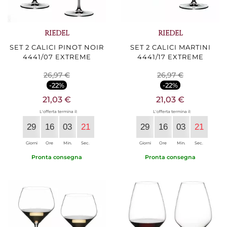
RIEDEL
RIEDEL
SET 2 CALICI PINOT NOIR
SET 2 CALICI MARTINI
4441/07 EXTREME
4441/17 EXTREME
26,97 €
26,97 €
-22%
-22%
21,03 €
21,03 €
L'offerta termina il:
L'offerta termina il:
29
16
03
20
29
16
03
20
Giorni
Ore
Min.
Sec.
Giorni
Ore
Min.
Sec.
Pronta consegna
Pronta consegna