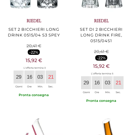
RIEDEL
RIEDEL
SET 2 BICCHIERI LONG
SET DI 2 BICCHIERI
DRINK 0515/04 S3 SPEY
LONG DRINK FIRE,
0515/04S1
20,41 €
20,41 €
-22%
-22%
15,92 €
15,92 €
L'offerta termina il:
L'offerta termina il:
29
16
03
20
29
16
03
20
Giorni
Ore
Min.
Sec.
Giorni
Ore
Min.
Sec.
Pronta consegna
Pronta consegna