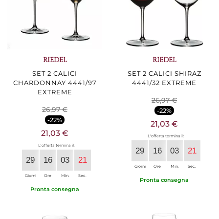
RIEDEL
RIEDEL
SET 2 CALICI
SET 2 CALICI SHIRAZ
CHARDONNAY 4441/97
4441/32 EXTREME
EXTREME
26,97 €
26,97 €
-22%
-22%
21,03 €
21,03 €
L'offerta termina il:
L'offerta termina il:
29
16
03
20
29
16
03
20
Giorni
Ore
Min.
Sec.
Giorni
Ore
Min.
Sec.
Pronta consegna
Pronta consegna