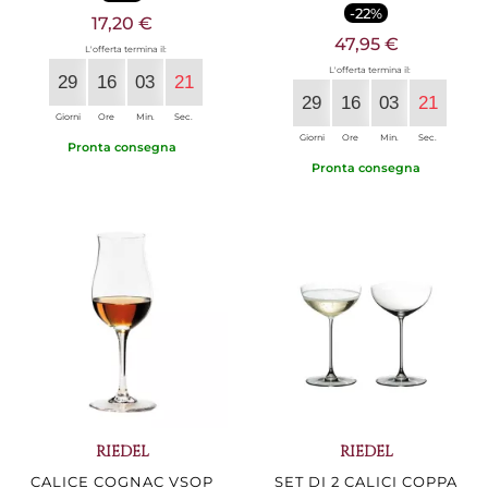
-22%
17,20 €
47,95 €
L'offerta termina il:
L'offerta termina il:
29
16
03
20
29
16
03
20
Giorni
Ore
Min.
Sec.
Giorni
Ore
Min.
Sec.
Pronta consegna
Pronta consegna
RIEDEL
RIEDEL
CALICE COGNAC VSOP
SET DI 2 CALICI COPPA