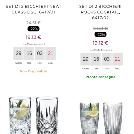
SET DI 2 BICCHIERI NEAT
SET DI 2 BICCHIERI
GLASS DSG, 6417/01
ROCKS COCKTAIL,
6417/02
24,51 €
24,51 €
-22%
-22%
19,12 €
19,12 €
L'offerta termina il:
L'offerta termina il:
29
16
03
20
29
16
03
20
Giorni
Ore
Min.
Sec.
Giorni
Ore
Min.
Sec.
Non Disponibile
Pronta consegna