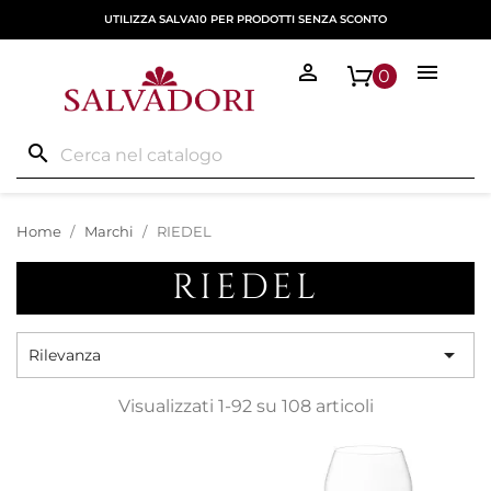
UTILIZZA SALVA10 PER PRODOTTI SENZA SCONTO


0
search
Home
Marchi
RIEDEL
RIEDEL

Rilevanza
Visualizzati 1-92 su 108 articoli