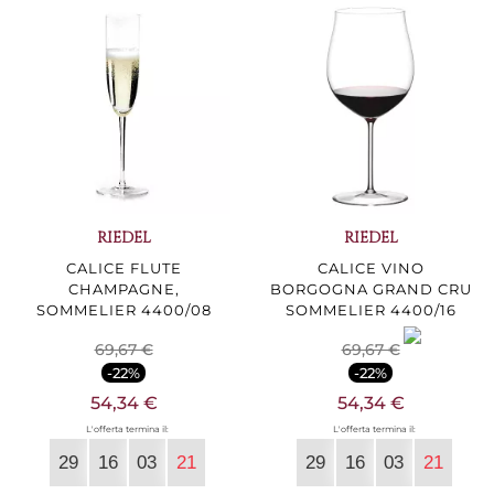
RIEDEL
RIEDEL
CALICE FLUTE
CALICE VINO
CHAMPAGNE,
BORGOGNA GRAND CRU
SOMMELIER 4400/08
SOMMELIER 4400/16
69,67 €
69,67 €
-22%
-22%
54,34 €
54,34 €
L'offerta termina il:
L'offerta termina il:
29
16
03
20
29
16
03
20