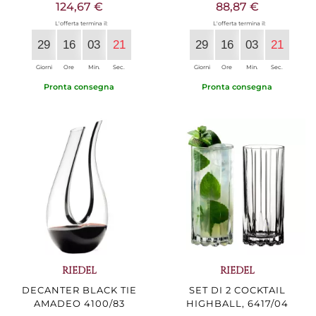
124,67 €
88,87 €
L'offerta termina il:
L'offerta termina il:
29
16
03
20
29
16
03
20
Giorni
Ore
Min.
Sec.
Giorni
Ore
Min.
Sec.
Pronta consegna
Pronta consegna
RIEDEL
RIEDEL
DECANTER BLACK TIE
SET DI 2 COCKTAIL
AMADEO 4100/83
HIGHBALL, 6417/04