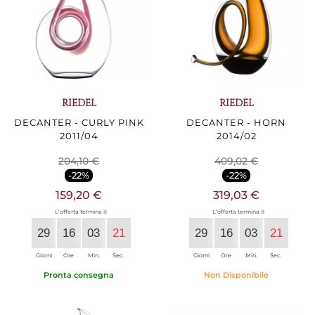
RIEDEL
RIEDEL
DECANTER - CURLY PINK
DECANTER - HORN
2011/04
2014/02
204,10 €
409,02 €
-22%
-22%
159,20 €
319,03 €
L'offerta termina il:
L'offerta termina il:
29
16
03
20
29
16
03
20
Giorni
Ore
Min.
Sec.
Giorni
Ore
Min.
Sec.
Pronta consegna
Non Disponibile