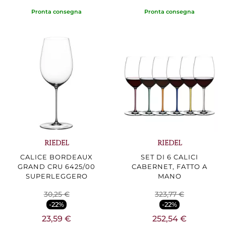
Pronta consegna
Pronta consegna
RIEDEL
RIEDEL
CALICE BORDEAUX
SET DI 6 CALICI
GRAND CRU 6425/00
CABERNET, FATTO A
SUPERLEGGERO
MANO
30,25 €
323,77 €
-22%
-22%
23,59 €
252,54 €