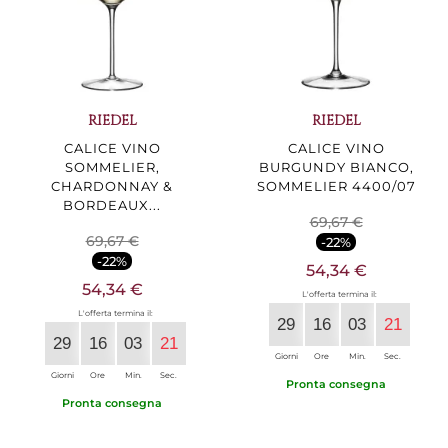
RIEDEL
RIEDEL
CALICE VINO
CALICE VINO
SOMMELIER,
BURGUNDY BIANCO,
CHARDONNAY &
SOMMELIER 4400/07
BORDEAUX...
69,67 €
69,67 €
-22%
-22%
54,34 €
54,34 €
L'offerta termina il:
L'offerta termina il:
29
16
03
20
29
16
03
20
Giorni
Ore
Min.
Sec.
Giorni
Ore
Min.
Sec.
Pronta consegna
Pronta consegna