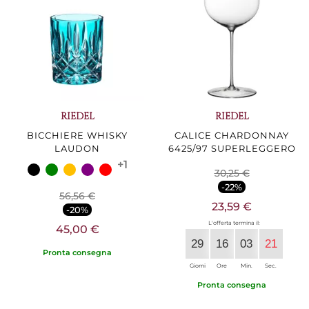
RIEDEL
RIEDEL
BICCHIERE WHISKY
CALICE CHARDONNAY
LAUDON
6425/97 SUPERLEGGERO
+1
30,25 €
-22%
56,56 €
23,59 €
-20%
L'offerta termina il:
45,00 €
29
16
03
20
Pronta consegna
Giorni
Ore
Min.
Sec.
Pronta consegna