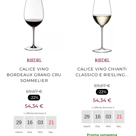
RIEDEL
RIEDEL
CALICE VINO
CALICE VINO CHIANTI
BORDEAUX GRAND CRU
CLASSICO E RIESLING...
SOMMELIER
69,67 €
69,67 €
-22%
-22%
54,34 €
54,34 €
L'offerta termina il:
L'offerta termina il:
29
16
03
20
29
16
03
20
Giorni
Ore
Min.
Sec.
Giorni
Ore
Min.
Sec.
Pronta consegna