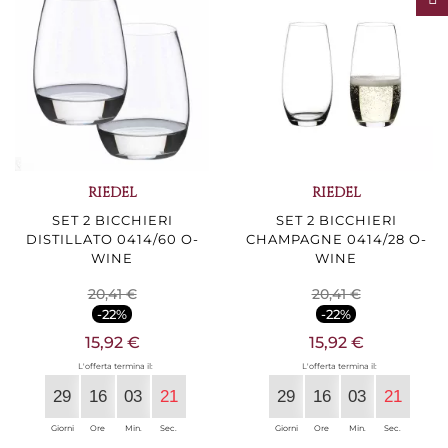
RIEDEL
RIEDEL
SET 2 BICCHIERI
SET 2 BICCHIERI
DISTILLATO 0414/60 O-
CHAMPAGNE 0414/28 O-
WINE
WINE
20,41 €
20,41 €
-22%
-22%
15,92 €
15,92 €
L'offerta termina il:
L'offerta termina il:
29
16
03
20
29
16
03
20
Giorni
Ore
Min.
Sec.
Giorni
Ore
Min.
Sec.