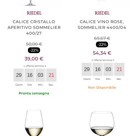
RIEDEL
RIEDEL
CALICE CRISTALLO
CALICE VINO ROSE,
APERITIVO SOMMELIER
SOMMELIER 4400/04
400/27
69,67 €
50,00 €
-22%
-22%
54,34 €
39,00 €
L'offerta termina il:
L'offerta termina il:
29
16
03
20
29
16
03
20
Giorni
Ore
Min.
Sec.
Giorni
Ore
Min.
Sec.
Non Disponibile
Pronta consegna