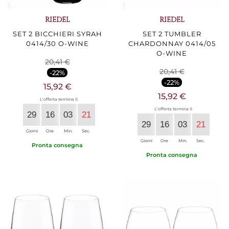
RIEDEL
RIEDEL
SET 2 BICCHIERI SYRAH
SET 2 TUMBLER
0414/30 O-WINE
CHARDONNAY 0414/05
O-WINE
20,41 €
20,41 €
-22%
-22%
15,92 €
15,92 €
L'offerta termina il:
L'offerta termina il:
29
16
03
20
29
16
03
20
Giorni
Ore
Min.
Sec.
Giorni
Ore
Min.
Sec.
Pronta consegna
Pronta consegna