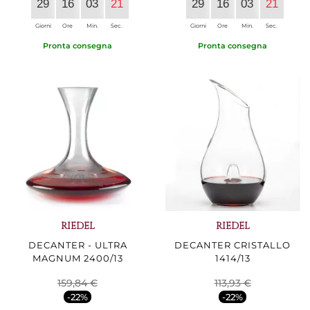
29
16
03
20
29
16
03
20
Giorni
Ore
Min.
Sec.
Giorni
Ore
Min.
Sec.
Pronta consegna
Pronta consegna
RIEDEL
RIEDEL
DECANTER - ULTRA
DECANTER CRISTALLO
MAGNUM 2400/13
1414/13
159,84 €
113,93 €
-22%
-22%