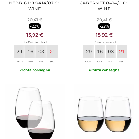
NEBBIOLO 0414/07 O-
CABERNET 0414/0 O-
WINE
WINE
20,41 €
20,41 €
-22%
-22%
15,92 €
15,92 €
L'offerta termina il:
L'offerta termina il:
29
16
03
20
29
16
03
20
Giorni
Ore
Min.
Sec.
Giorni
Ore
Min.
Sec.
Pronta consegna
Pronta consegna