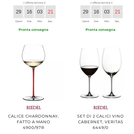
L'offerta termina il:
L'offerta termina il:
29
16
03
20
29
16
03
20
Giorni
Ore
Min.
Sec.
Giorni
Ore
Min.
Sec.
Pronta consegna
Pronta consegna
RIEDEL
RIEDEL
CALICE CHARDONNAY,
SET DI 2 CALICI VINO
FATTO A MANO
CABERNET, VERITAS
4900/97R
6449/0