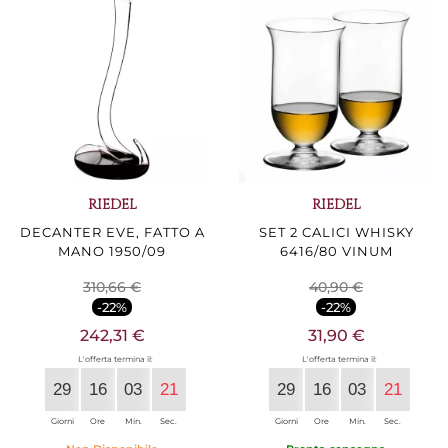
RIEDEL
RIEDEL
DECANTER EVE, FATTO A
SET 2 CALICI WHISKY
MANO 1950/09
6416/80 VINUM
310,66 €
40,90 €
-22%
-22%
242,31 €
31,90 €
L'offerta termina il:
L'offerta termina il:
29
16
03
20
29
16
03
20
Giorni
Ore
Min.
Sec.
Giorni
Ore
Min.
Sec.