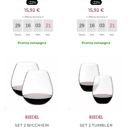
-22%
-22%
15,92 €
15,92 €
L'offerta termina il:
L'offerta termina il:
29
16
03
20
29
16
03
20
Giorni
Ore
Min.
Sec.
Giorni
Ore
Min.
Sec.
Pronta consegna
Pronta consegna
RIEDEL
RIEDEL
SET 2 BICCHIERI
SET 2 TUMBLER