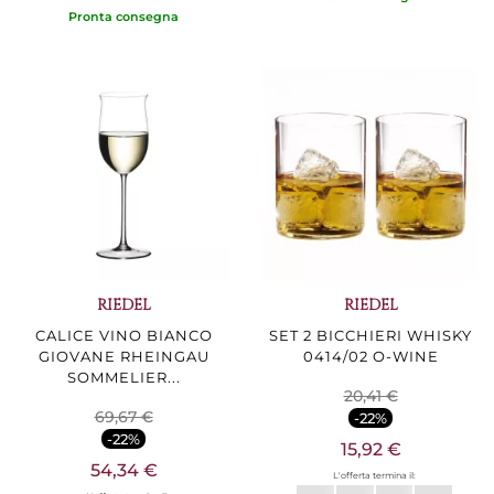
Pronta consegna
RIEDEL
RIEDEL
CALICE VINO BIANCO
SET 2 BICCHIERI WHISKY
GIOVANE RHEINGAU
0414/02 O-WINE
SOMMELIER...
20,41 €
69,67 €
-22%
-22%
15,92 €
54,34 €
L'offerta termina il: