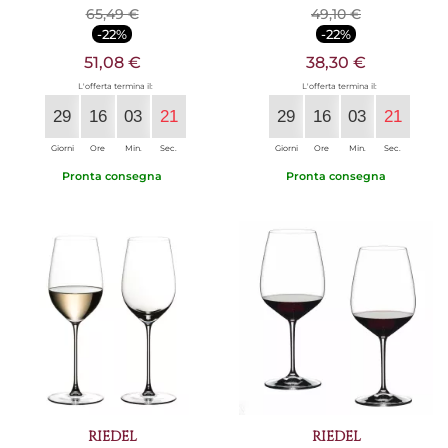
65,49 €
49,10 €
-22%
-22%
51,08 €
38,30 €
L'offerta termina il:
L'offerta termina il:
29
16
03
20
29
16
03
20
Giorni
Ore
Min.
Sec.
Giorni
Ore
Min.
Sec.
Pronta consegna
Pronta consegna
RIEDEL
RIEDEL