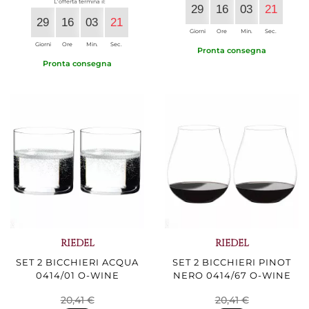
L'offerta termina il:
29
16
03
20
29
16
03
20
Giorni
Ore
Min.
Sec.
Giorni
Ore
Min.
Sec.
Pronta consegna
Pronta consegna
RIEDEL
RIEDEL
SET 2 BICCHIERI ACQUA
SET 2 BICCHIERI PINOT
0414/01 O-WINE
NERO 0414/67 O-WINE
20,41 €
20,41 €