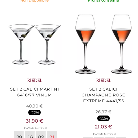
Non Disponibile
Pronta consegna
RIEDEL
RIEDEL
SET 2 CALICI MARTINI
SET 2 CALICI
6416/77 VINUM
CHAMPAGNE ROSE
EXTREME 4441/55
40,90 €
26,97 €
-22%
-22%
31,90 €
21,03 €
L'offerta termina il:
L'offerta termina il:
29
16
03
20