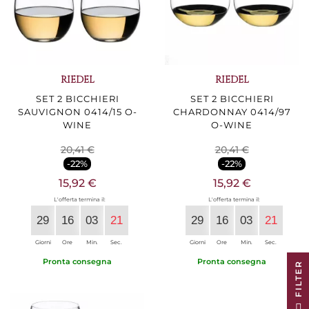
RIEDEL
RIEDEL
SET 2 BICCHIERI
SET 2 BICCHIERI
SAUVIGNON 0414/15 O-
CHARDONNAY 0414/97
WINE
O-WINE
20,41 €
20,41 €
-22%
-22%
15,92 €
15,92 €
L'offerta termina il:
L'offerta termina il:
29
16
03
20
29
16
03
20
Giorni
Ore
Min.
Sec.
Giorni
Ore
Min.
Sec.
Pronta consegna
Pronta consegna
R
F
I
L
T
E