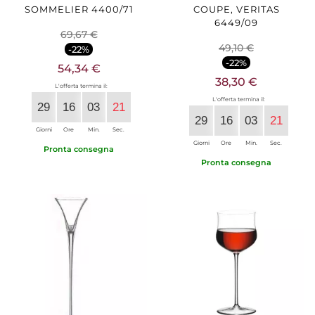
SOMMELIER 4400/71
COUPE, VERITAS
6449/09
69,67 €
49,10 €
-22%
-22%
54,34 €
38,30 €
L'offerta termina il:
L'offerta termina il:
29
16
03
20
29
16
03
20
Giorni
Ore
Min.
Sec.
Giorni
Ore
Min.
Sec.
Pronta consegna
Pronta consegna