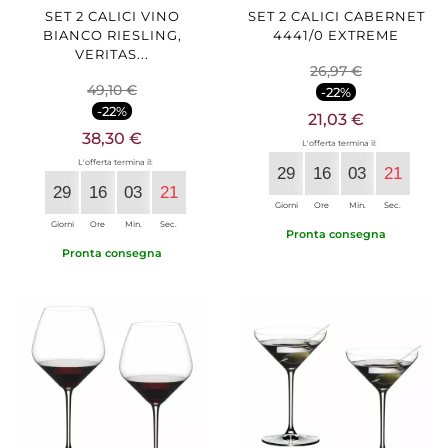
SET 2 CALICI VINO
SET 2 CALICI CABERNET
BIANCO RIESLING,
4441/0 EXTREME
VERITAS...
26,97 €
49,10 €
-22%
-22%
21,03 €
38,30 €
L'offerta termina il:
L'offerta termina il:
29
16
03
20
29
16
03
20
Giorni
Ore
Min.
Sec.
Giorni
Ore
Min.
Sec.
Pronta consegna
Pronta consegna