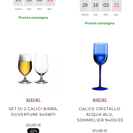
29
16
03
20
Giorni
Ore
Min.
Sec.
Giorni
Ore
Min.
Sec.
Pronta consegna
Pronta consegna
RIEDEL
RIEDEL
SET DI 2 CALICI BIRRA,
CALICE CRISTALLO
OUVERTURE 6408/11
ACQUA BLU,
SOMMELIER 9400/23
22,05 €
61,48 €
-22%