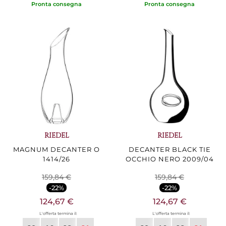
Pronta consegna
Pronta consegna
RIEDEL
RIEDEL
MAGNUM DECANTER O
DECANTER BLACK TIE
1414/26
OCCHIO NERO 2009/04
159,84 €
159,84 €
-22%
-22%
124,67 €
124,67 €
L'offerta termina il:
L'offerta termina il: