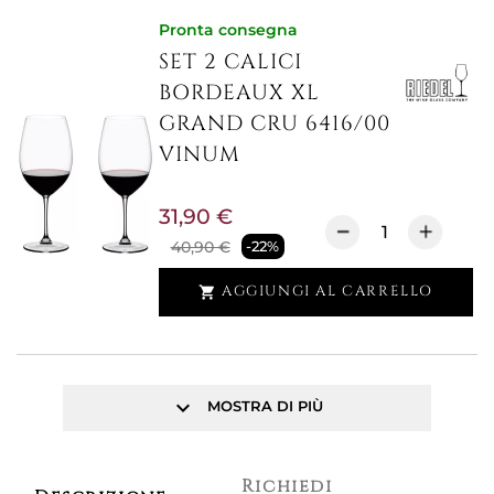
Pronta consegna
SET 2 CALICI
BORDEAUX XL
GRAND CRU 6416/00
VINUM
31,90 €
40,90 €
-22%
AGGIUNGI AL CARRELLO

keyboard_arrow_down
MOSTRA DI PIÙ
Richiedi