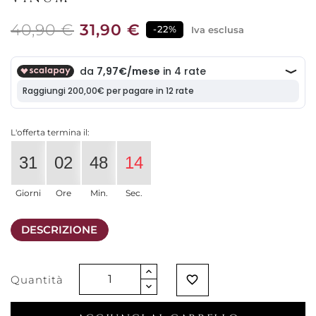
40,90 €
31,90 €
-22%
Iva esclusa
L'offerta termina il:
31
02
48
14
Giorni
Ore
Min.
Sec.
DESCRIZIONE
Quantità
favorite_border