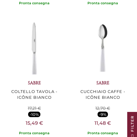
Pronta consegna
Pronta consegna
SABRE
SABRE
COLTELLO TAVOLA -
CUCCHIAIO CAFFE -
ICÔNE BIANCO
ICÔNE BIANCO
17,21 €
12,70 €
-10%
-9%
R
15,49 €
11,48 €
Pronta consegna
Pronta consegna
F
I
L
T
E