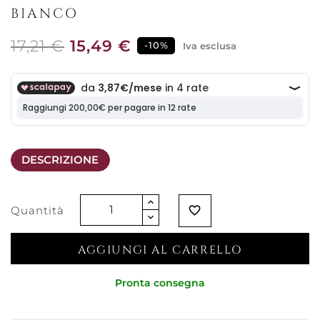
BIANCO
17,21 €
15,49 €
-10%
Iva esclusa
DESCRIZIONE
Quantità
favorite_border
AGGIUNGI AL CARRELLO
Pronta consegna