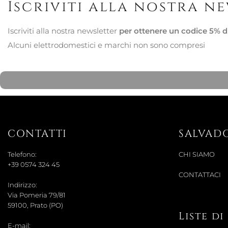
Iscriviti alla nostra n
Iscriviti alla nostra newsletter
per ottenere un codice 5% d
Alcuni elettrodomestici e marchi non sono compresi
CONTATTI
SALVAD
Telefono:
CHI SIAMO
+39 0574 324 45
CONTATTACI
Indirizzo:
Via Pomeria 79/81
59100, Prato (PO)
Liste d
E-mail: