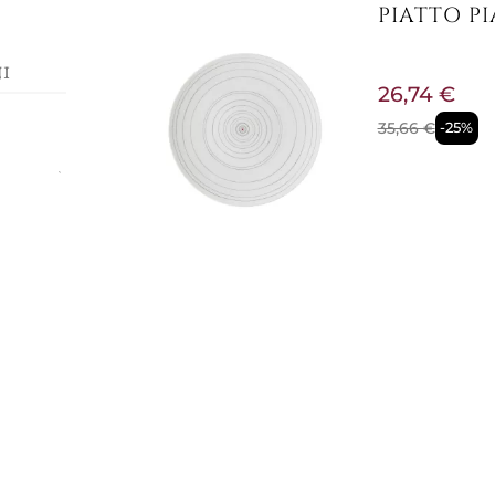
PIATTO PI
i
26,74 €
35,66 €
-25%
e
n
Design :
cm
Pronta conse
PIATTO PI
21,52 €
28,69 €
-25%