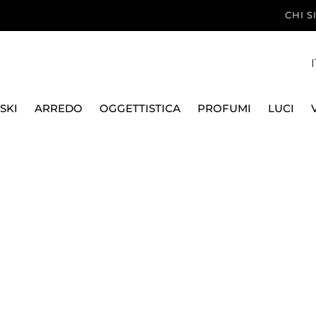
CHI 
I
SKI
ARREDO
OGGETTISTICA
PROFUMI
LUCI
ATTI
PORCELLANA DECORATA E COLORATA
PIATTO PIANO
P
RAYNAUD LIMOGES
PIATTO PIANO 27 CM
113027