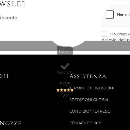
ewsletter
107,99 €
i sconto
.
127,05 €
-15%
Ho preso v
dei miei dati p
Italia
Pronta conse
ORI
Assistenza
PIATTO PI
5,0
/5
ORO,...
TERMINI E CONDIZIONI
1.214
SPEDIZIONI GLOBALI
33,02 €
CONDIZIONI DI RESO
41,80 €
-21%
i Nozze
PRIVACY POLICY