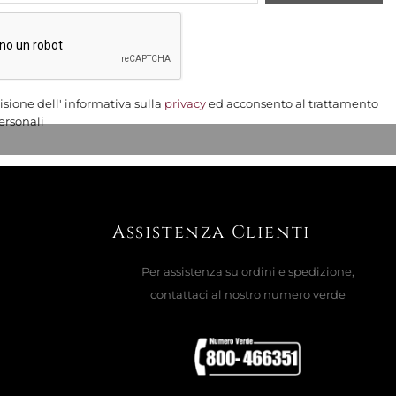
AGGIUNGI AL CARRELLO

L'offerta termina il:
isione dell' informativa sulla
privacy
ed acconsento al trattamento
00
13
56
16
ersonali
Giorni
Ore
Min.
Sec.
gna
Assistenza Clienti
ANO 26,5 CM, BOTANICA BLU FILO
Per assistenza su ordini e spedizione,
contattaci al nostro numero verde
AGGIUNGI AL CARRELLO

L'offerta termina il: