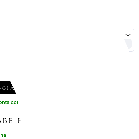
GI AL CARRELLO
onta consegna
be piacerti
gna