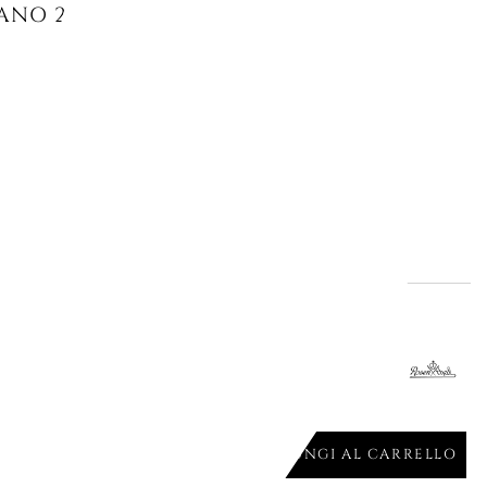
ANO 28 CM TAC GROPIUS STRIPES...
AGGIUNGI AL CARRELLO

L'offerta termina il:
01
04
31
16
Giorni
Ore
Min.
Sec.
gna
ANO 27 CM JUNTO SLATE GREY...
AGGIUNGI AL CARRELLO
