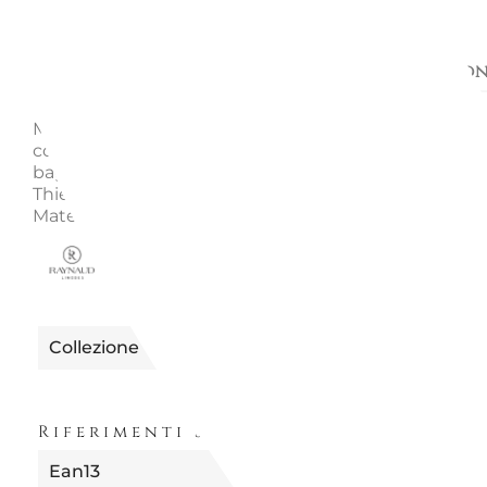
Descrizione
Richiedi informazion
Mineral Irise è una straordinaria collezione di stovigli
contemporanee. I pigmenti metallici conferiscono u
bagliore iridescente alla porcellana smaltata opaca. 
Thierry Cheyrou Riferimento : 113027 Diametro : 27 
Materiale : Porcellana Si consiglia lavaggio a mano
0630080000001
Riferimento
Collezione
Riferimenti Specifici
Ean13
3660006670132