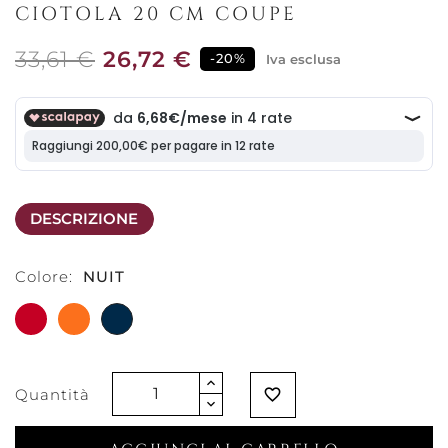
CIOTOLA 20 CM COUPE
33,61 €
26,72 €
-20%
Iva esclusa
DESCRIZIONE
Colore:
NUIT
ROSSO
ARANCIONE
NUIT
CHERRY
FLAME
(CILIEGIA)
(FIAMMA)
Quantità
favorite_border