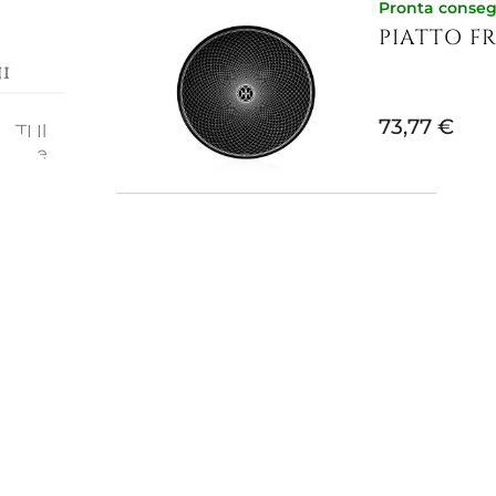
Pronta conse
PIATTO F
i
73,77 €
TTI Il
azione
to
amanti
e
Pronta conse
te
PIATTO F
li di
e
ORIENT
 in un
e Pop
237,70 €
l
Non Disponibi