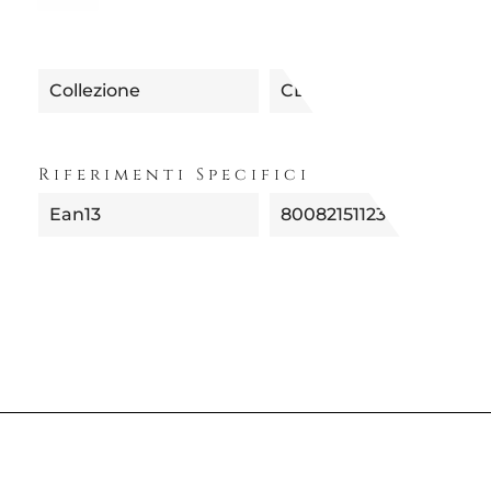
Collezione
CLASSICS ON ACID
Riferimenti Specifici
Ean13
8008215112312