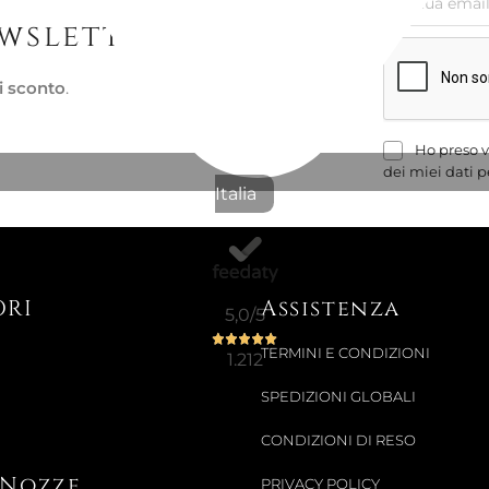
Non Disponibi
ewsletter
PIATTO F
9122
i sconto
.
30,63 €
Ho preso v
38,52 €
-21%
dei miei dati p
Italia
Pronta conse
SET DI 4 
ORI
Assistenza
5,0
/5
58,28 €
TERMINI E CONDIZIONI
1.212
68,85 €
-15%
SPEDIZIONI GLOBALI
CONDIZIONI DI RESO
i Nozze
PRIVACY POLICY