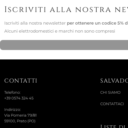
Iscriviti alla nostra n
Iscriviti alla nostra newsletter
per ottenere un codice 5% d
Alcuni elettrodomestici e marchi non sono compresi
CONTATTI
SALVAD
Telefono:
CHI SIAMO
+39 0574 324 45
CONTATTACI
Indirizzo:
Via Pomeria 79/81
59100, Prato (PO)
Liste d