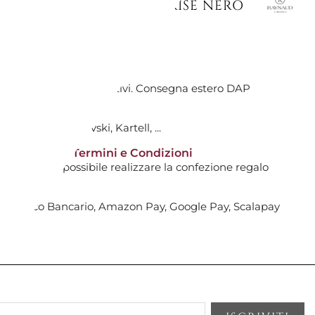
RUTTA 22 CM MINERAL IRISE NERO
TIVI DALL'ACQUISTO
AGGIUNGI AL CARRELLO

ti avranno costi aggiuntivi. Consegna estero DAP
tti non scontati!
0
: Hermès, Swarovski, Kartell, ...
14 giorni* | Termini e Condizioni
gna
i non sarà possibile realizzare la confezione regalo
UTTA 22 CM 113822 TRES/FLEURI
E
, Bonifico Bancario, Amazon Pay, Google Pay, Scalapay
AGGIUNGI AL CARRELLO
