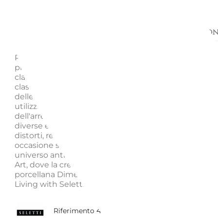
Descrizione
Richiedi informazion
PIATTO FRUTTA 21 CM, GLITCHY WILLOW, 11231 - SELE
piatto frutta Classics on Acid è un piatto dalla decor
classica di un Salice con un "glitch", che ha un aspet
classico ma con un elemento sorprendente per gli 
delle feste e gli eclettici. Questi piatti possono esser
utilizzati come decorazione per le pareti o come par
dell'arredo della tavola. Le forme e i modelli tradiziona
diverse epoche e culture sono stati deliberatament
distorti, rendendoli un'aggiunta perfetta per ogni
occasione speciale. Il marchio italiano Seletti ci porta
universo anticonformista con un design Figurativo 
Art, dove la creatività è la parola d'ordine. Materiale:
porcellana Dimensioni: diametro 21 cm Design: Diese
Living with Seletti
4060011231000
Riferimento