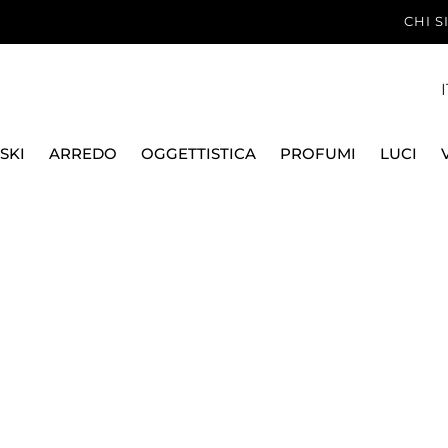
CHI 
I
SKI
ARREDO
OGGETTISTICA
PROFUMI
LUCI
ATTI
PORCELLANA DECORATA E COLORATA
PIATTO DESSERT &
SELETTI
PIATTO FRUTTA 21 CM
11231