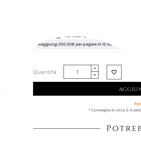
37,70 €
31,80 €
-15%
Iva esclusa
Quantità
favorite_border
AGGIUN
No
* Consegna in circa 2–5 set
Potreb