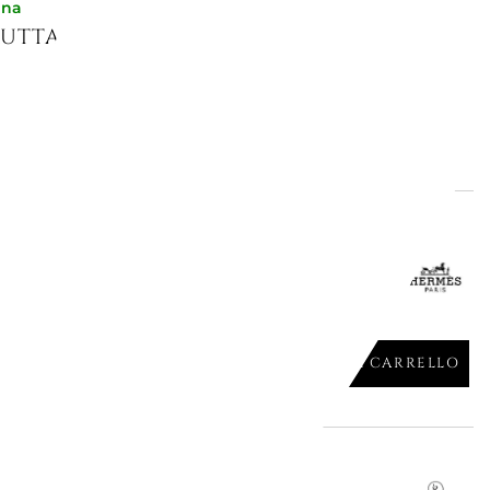
gna
RUTTA 22CM H DECO 37107
AGGIUNGI AL CARRELLO

gna
RUTTA 22CM 9807 CHEVAL D
AGGIUNGI AL CARRELLO

le