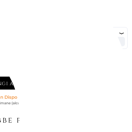
GI AL CARRELLO
n Disponibile *
timane (alcuni brand richiedono più tempo)
be piacerti