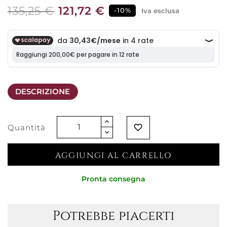
135,25 €
121,72 €
-10%
Iva esclusa
DESCRIZIONE
Quantità
favorite_border
AGGIUNGI AL CARRELLO
Pronta consegna
Potrebbe piacerti