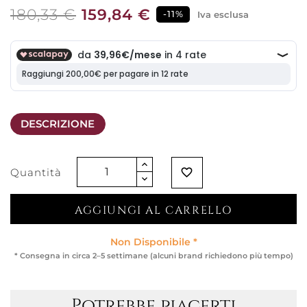
180,33 €
159,84 €
-11%
Iva esclusa
DESCRIZIONE
Quantità
favorite_border
AGGIUNGI AL CARRELLO
Non Disponibile *
* Consegna in circa 2–5 settimane (alcuni brand richiedono più tempo)
Potrebbe piacerti