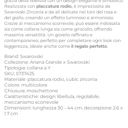
grazia della libellula con un design elegante e simbolico.
Realizzata con
placcatura rodio
, è impreziosita da
Swarovski Zirconia e da ali delicate nei toni del rosa e
del giallo, creando un effetto luminoso e armonioso.
Grazie al meccanismo scorrevole, può essere indossata
sia come collana lunga sia come girocollo, offrendo
massima versatilità. Un gioiello raffinato e
contemporaneo, perfetto per completare ogni look con
leggerezza, ideale anche come
il regalo perfetto
.
Brand: Swarovski
Collezione: Ariana Grande x Swarovski
Tipologia: collana a Y
SKU: 5737425
Materiale: placcatura rodio, cubic zirconia
Colore: multicolore
Chiusura: moschettone
Caratteristiche: design libellula, regolabile,
meccanismo scorrevole
Dimensioni: lunghezza 30 - 44 cm, decorazione 2.6 x
1.7 cm