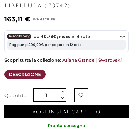
LIBELLULA 5737425
163,11 €
Iva esclusa
Scopri tutta la collezione: 
Ariana Grande | Swarovski
DESCRIZIONE
Quantità
favorite_border
AGGIUNGI AL CARRELLO
Pronta consegna