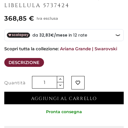
LIBELLULA 5737424
368,85 €
Iva esclusa
Scopri tutta la collezione: 
Ariana Grande | Swarovski
DESCRIZIONE
Quantità
favorite_border
AGGIUNGI AL CARRELLO
Pronta consegna