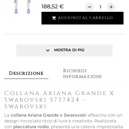
188,52 €
AGGIUNGI AL CARRELLO

keyboard_arrow_down
MOSTRA DI PIÙ
Richiedi
Descrizione
informazioni
Collana Ariana Grande x
Swarovski 5737424 -
Swarovski
La
collana Ariana Grande x Swarovski
affascina con un
design incrociato ricco di luce e creativita. Realizzata
con
placcatura rodio
, presenta una catena impreziosita