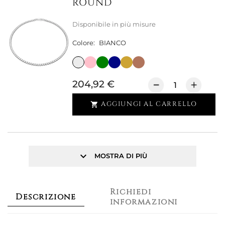
ROUND
Disponibile in più misure
Colore:
BIANCO
204,92 €
AGGIUNGI AL CARRELLO

keyboard_arrow_down
MOSTRA DI PIÙ
Richiedi
Descrizione
informazioni