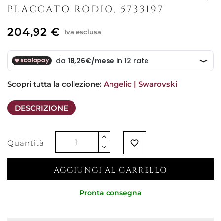
PLACCATO RODIO, 5733197
204,92 €
Iva esclusa
Scopri tutta la collezione: 
Angelic | Swarovski
DESCRIZIONE
Quantità
favorite_border
AGGIUNGI AL CARRELLO
Pronta consegna