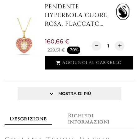
PENDENTE
HYPERBOLA CUORE,
ROSA, PLACCATO...
160,66 €
229,51 €
-30%
AGGIUNGI AL CARRELLO

keyboard_arrow_down
MOSTRA DI PIÙ
Richiedi
Descrizione
informazioni