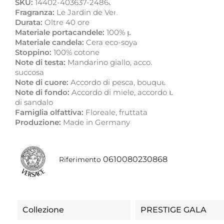
SKU:
14402-403637-24868
Fragranza:
Le Jardin de Versace
Durata:
Oltre 40 ore
Materiale portacandele:
100% porcellana
Materiale candela:
Cera eco-soya fatta a mano
Stoppino:
100% cotone
Note di testa:
Mandarino giallo, accordo di prato estivo, 
succosa
Note di cuore:
Accordo di pesca, bouquet floreale, fiori d
Note di fondo:
Accordo di miele, accordo boisé ambrato,
di sandalo
Famiglia olfattiva:
Floreale, fruttata
Produzione:
Made in Germany
0610080230868
Riferimento
Collezione
PRESTIGE GALA