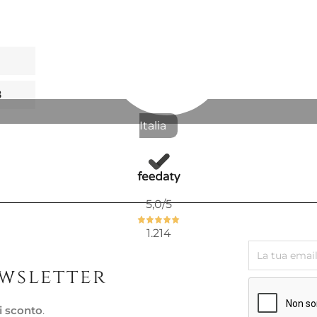
Non Disponibi
CANDELA 
98,36 €
8
Italia
Pronta conse
PIETRA DI
AURUM
5,0
/5
1.214
82,91 €
97,54 €
-15%
ewsletter
i sconto
.