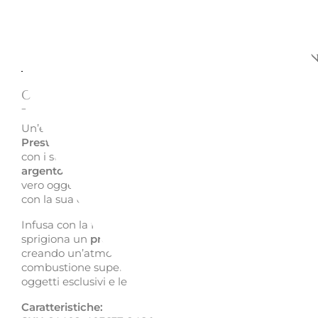
Descrizione
Richiedi informazion
CANDELA PROFUMATA PRESTIGE 
- VERSACE HOME
Un’espressione di
lusso e raffinatezza
, la
candela profu
Prestige Gala
di
Versace Home
è un tributo allo stile ba
con i suoi
elementi dorati
e la caratteristica
cornice Grec
argento
. Il portacandele in
porcellana di altissima quali
vero oggetto di design che impreziosisce qualsiasi ambi
con la sua estetica sofisticata.
Infusa con la fragranza
Le Jardin de Versace
, questa ca
sprigiona un
profumo avvolgente
con note floreali e fru
creando un’atmosfera calda ed elegante. Con una durata
combustione superiore a
40 ore
, è perfetta per chi ama 
oggetti esclusivi e le fragranze raffinate.
Caratteristiche: