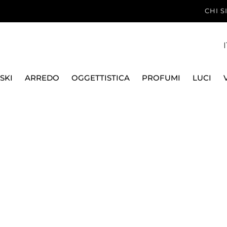
CHI 
I
SKI
ARREDO
OGGETTISTICA
PROFUMI
LUCI
MATA, PRESTIGE GALA
VERSACE HOME
CANDELA PROFUMATA