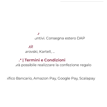
le
ANDELA PROFUMATA - PURPLE HILL
TIVI DALL'ACQUISTO
ti avranno costi aggiuntivi. Consegna estero DAP
AGGIUNGI AL CARRELLO

tti non scontati!
0
: Hermès, Swarovski, Kartell, ...
14 giorni* | Termini e Condizioni
i non sarà possibile realizzare la confezione regalo
le
3 STOPPINI RE-CHARGE BLACK
, Bonifico Bancario, Amazon Pay, Google Pay, Scalapay
AGGIUNGI AL CARRELLO
