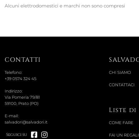
Alcuni elettrodomestici e marchi non sono compresi
CONTATTI
SALVAD
Telefono:
CHI SIAMO
+39 0574 324 45
CONTATTACI
Indirizzo:
Via Pomeria 79/81
59100, Prato (PO)
Liste d
E-mail:
salvadori@salvadori.it
COME FARE
Seguici su
FAI UN REGAL