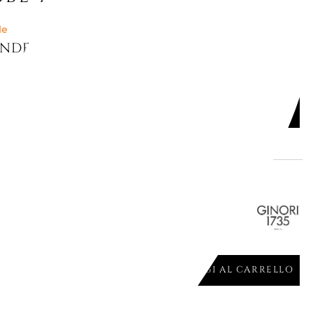
le
NDELA - IL SEGUACE FLAMINGO
AGGIUNGI AL CARRELLO

gna
DELA - IL LETTERATO LAVANDER
AGGIUNGI AL CARRELLO
