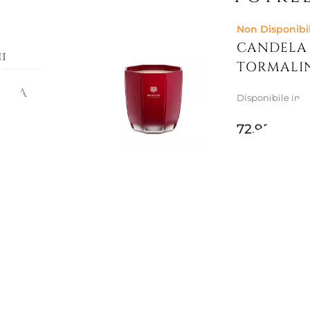
Non Disponibi
CANDELA 
i
TORMALI
ALA
Disponibile in p
ta
72,95 €
bio tra
iale
razioni
Non Disponibi
e la
CANDELA 
ORO
ersace
,
Disponibile in p
usso,
47,54 €