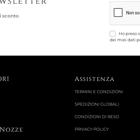
ewsletter
i sconto
.
Ho preso v
dei miei dati p
ORI
Assistenza
TERMINI E CONDIZIONI
SPEDIZIONI GLOBALI
CONDIZIONI DI RESO
i Nozze
PRIVACY POLICY