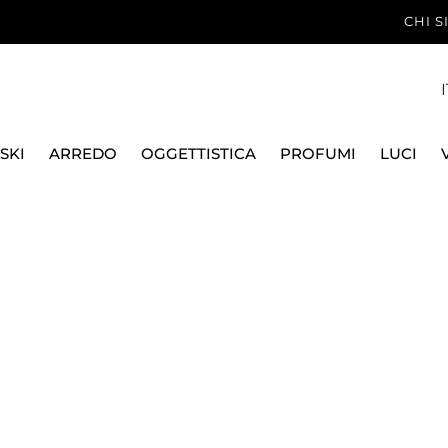
CHI 
I
SKI
ARREDO
OGGETTISTICA
PROFUMI
LUCI
UMATA, MEDUSA GALA
VERSACE HOME
CANDELA PROFUMAT