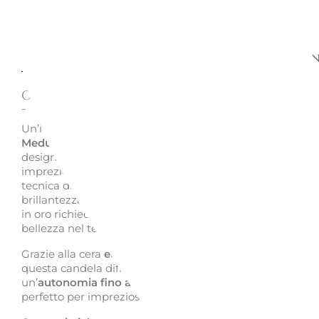
Descrizione
Richiedi informazion
CANDELA PROFUMATA MEDUSA G
- VERSACE | ROSENTHAL
Un’icona di
eleganza e raffinatezza
, la
candela profuma
Medusa Gala
di
Versace | Rosenthal
è un perfetto connu
design e fragranza esclusiva. Il suo
vaso in porcellana
,
impreziosito da dettagli in oro, è realizzato con una spec
tecnica di smaltatura a
1000°C
, che rende i colori e la
brillantezza
indistruttibili e antigraffio
. Tuttavia, le deco
in oro richiedono un trattamento delicato per preservarn
bellezza nel tempo.
Grazie alla cera
eco-soya
e alla fragranza
Le Jardin de V
questa candela diffonde un’aroma avvolgente con
un’
autonomia fino a 60 ore
. Un elemento decorativo di l
perfetto per impreziosire qualsiasi ambiente.