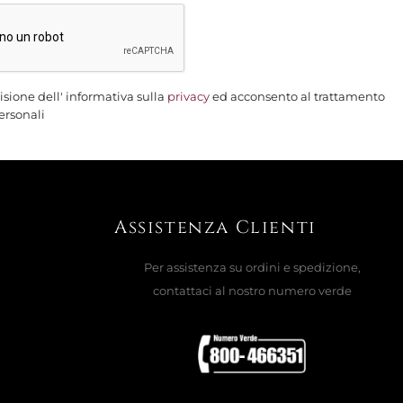
isione dell' informativa sulla
privacy
ed acconsento al trattamento
ersonali
Assistenza Clienti
Per assistenza su ordini e spedizione,
contattaci al nostro numero verde