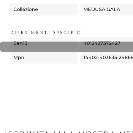
Collezione
MEDUSA GALA
Riferimenti Specifici
Ean13
4012437372427
Mpn
14402-403635-2486