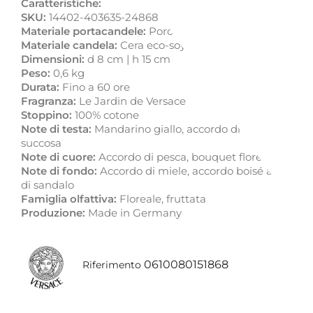
Caratteristiche:
SKU:
14402-403635-24868
Materiale portacandele:
Porcellana fine con dettagli in 
Materiale candela:
Cera eco-soya fatta a mano
Dimensioni:
d 8 cm | h 15 cm
Peso:
0,6 kg
Durata:
Fino a 60 ore
Fragranza:
Le Jardin de Versace
Stoppino:
100% cotone
Note di testa:
Mandarino giallo, accordo di prato estivo, 
succosa
Note di cuore:
Accordo di pesca, bouquet floreale, fiori d
Note di fondo:
Accordo di miele, accordo boisé ambrato,
di sandalo
Famiglia olfattiva:
Floreale, fruttata
Produzione:
Made in Germany
0610080151868
Riferimento