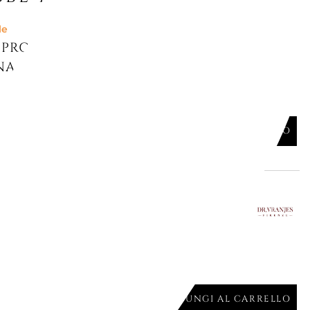
le
PROFUMATA ROSSO NOBILE, VASO
NA
iù misure
AGGIUNGI AL CARRELLO

le
PROFUMATA OUD NOBILE, VASO
iù misure
AGGIUNGI AL CARRELLO
