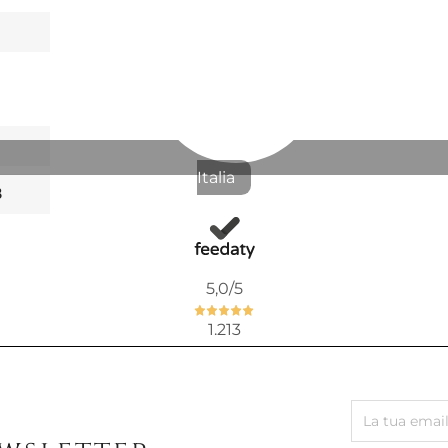
Pronta conse
REFILL PE
65,57 €
Italia
8
Pronta conse
CANDELA 
5,0
/5
VERSACE
1.213
210,45 €
266,39 €
-21%