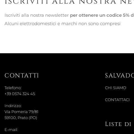
Iscriviti alla nostra n
Iscriviti alla nostra newsletter
per ottenere un codice 5% d
Alcuni elettrodomestici e marchi non sono compresi
CONTATTI
SALVAD
Telefono:
CHI SIAMO
+39 0574 324 45
CONTATTACI
Indirizzo:
Via Pomeria 79/81
59100, Prato (PO)
Liste d
E-mail: