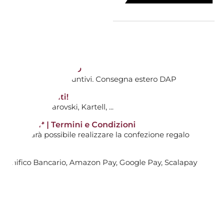
le
ANDELE TEA LIGHT PROFUMATE -
TIVI DALL'ACQUISTO
ti avranno costi aggiuntivi. Consegna estero DAP
tti non scontati!
AGGIUNGI AL CARRELLO

0
: Hermès, Swarovski, Kartell, ...
14 giorni* | Termini e Condizioni
i non sarà possibile realizzare la confezione regalo
gna
R DIFFUSORE - ORANGE
, Bonifico Bancario, Amazon Pay, Google Pay, Scalapay
NCE
AGGIUNGI AL CARRELLO
