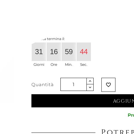
266,39 €
210,45 €
-21%
Iva esclu
L'offerta termina il:
31
16
59
43
Giorni
Ore
Min.
Sec.
Quantità
favorite_border
AGGIUN
Pr
Potreb