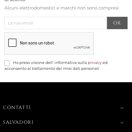
Alcuni elettrodomestici e marchi non sono compresi
Ho preso visione dell' informativa sulla
privacy
ed
acconsento al trattamento dei miei dati personali
CONTATTI
keyboard_arrow_down
SALVADORI
keyboard_arrow_down