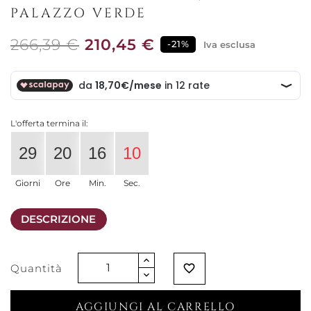
PALAZZO VERDE
266,39 €
210,45 €
-21%
Iva esclusa
L'offerta termina il:
29
20
16
10
Giorni
Ore
Min.
Sec.
DESCRIZIONE
Quantità
favorite_border
AGGIUNGI AL CARRELLO