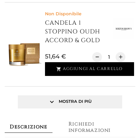
Non Disponibile
CANDELA 1
STOPPINO OUDH
ACCORD & GOLD
51,64 €
AGGIUNGI AL CARRELLO

keyboard_arrow_down
MOSTRA DI PIÙ
Richiedi
Descrizione
informazioni