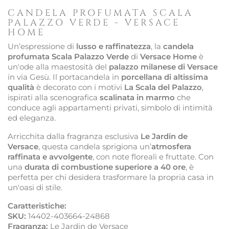
CANDELA PROFUMATA SCALA
PALAZZO VERDE - VERSACE
HOME
Un’espressione di
lusso e raffinatezza
, la
candela
profumata Scala Palazzo Verde
di
Versace Home
è
un'ode alla maestosità del
palazzo milanese di Versace
in via Gesù. Il portacandela in
porcellana di altissima
qualità
è decorato con i motivi
La Scala del Palazzo
,
ispirati alla scenografica
scalinata in marmo
che
conduce agli appartamenti privati, simbolo di intimità
ed eleganza.
Arricchita dalla fragranza esclusiva
Le Jardin de
Versace
, questa candela sprigiona un’
atmosfera
raffinata e avvolgente
, con note floreali e fruttate. Con
una
durata di combustione superiore a 40 ore
, è
perfetta per chi desidera trasformare la propria casa in
un'oasi di stile.
Caratteristiche:
SKU:
14402-403664-24868
Fragranza:
Le Jardin de Versace