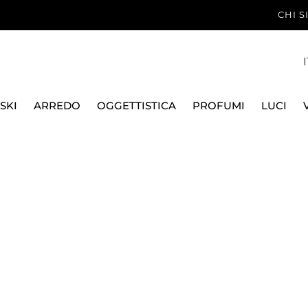
CHI 
I
SKI
ARREDO
OGGETTISTICA
PROFUMI
LUCI
CALICI
COLORATO
CALICE VINO
CALICE BORGOGNA BURL
NASON E MORETTI
CALICE BORGOGNA 
CORALLO/ACQUAMA