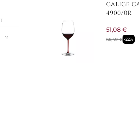
CALICE C
4900/0R
i
51,08 €
ione
65,49 €
-22%
i quali
ntiche
 Ø:
Pronta conse
CALICE VI
30500300
631,15 €