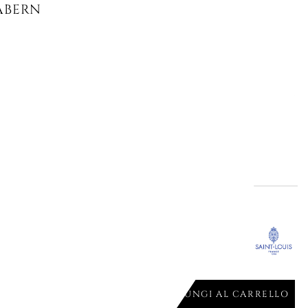
ABERNET FATTO A MANO, ROSSO
AGGIUNGI AL CARRELLO

L'offerta termina il:
29
22
20
52
Giorni
Ore
Min.
Sec.
gna
NO EXCELLENCE ORO N. 3,
AGGIUNGI AL CARRELLO
