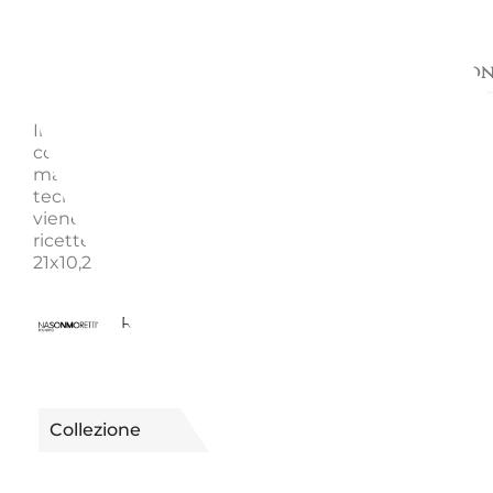
Descrizione
Richiedi informazion
Il Calice Borgogna 02 BG Burlesque nella combinaz
corallo-acquamarina è realizzato artigianalmente dai
maestri di NasonMoretti. Questo calice è creato con
tecniche tradizionali, utilizzando stampi all'interno de
viene soffiato il vetro fuso, una miscela che segue a
ricette risalenti alla fondazione della fabbrica. cm H x
21x10,2
1810044020001
Riferimento
Collezione