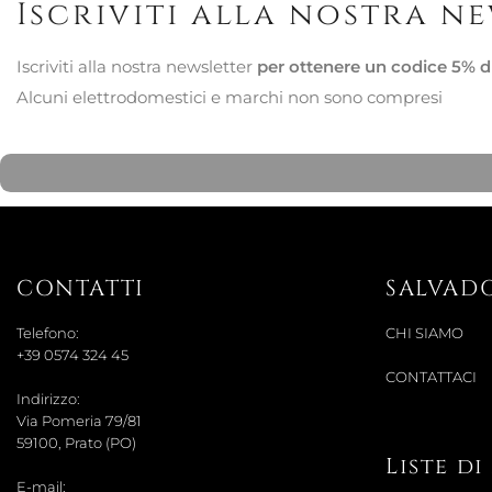
Iscriviti alla nostra n
Iscriviti alla nostra newsletter
per ottenere un codice 5% d
Alcuni elettrodomestici e marchi non sono compresi
CONTATTI
SALVAD
Telefono:
CHI SIAMO
+39 0574 324 45
CONTATTACI
Indirizzo:
Via Pomeria 79/81
59100, Prato (PO)
Liste d
E-mail: