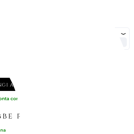
GI AL CARRELLO
onta consegna
be piacerti
gna