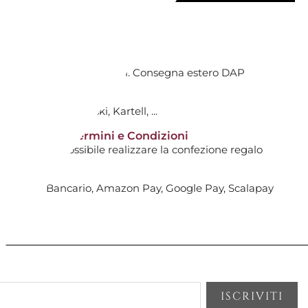
gna
TIVI DALL'ACQUISTO
INO MARRONE 8/77
ti avranno costi aggiuntivi. Consegna estero DAP
tti non scontati!
0
: Hermès, Swarovski, Kartell, ...
14 giorni* | Termini e Condizioni
AGGIUNGI AL CARRELLO

i non sarà possibile realizzare la confezione regalo
, Bonifico Bancario, Amazon Pay, Google Pay, Scalapay
gna
ORGOGNA BURLESQUE
/ROSSO
AGGIUNGI AL CARRELLO
