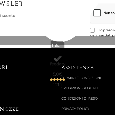
ewsletter
i sconto
.
Ho preso v
dei miei dati p
Italia
ORI
Assistenza
5,0
/5
TERMINI E CONDIZIONI
1.214
SPEDIZIONI GLOBALI
CONDIZIONI DI RESO
i Nozze
PRIVACY POLICY