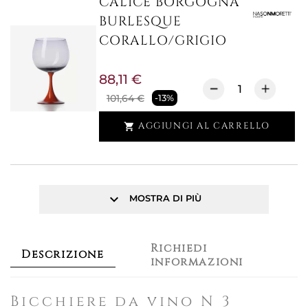
CALICE BORGOGNA
BURLESQUE
CORALLO/GRIGIO
88,11 €
101,64 €
-13%
AGGIUNGI AL CARRELLO

keyboard_arrow_down
MOSTRA DI PIÙ
Richiedi
Descrizione
informazioni
Bicchiere da vino N 3