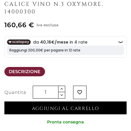
CALICE VINO N.3 OXYMORE,
14000300
160,66 €
Iva esclusa
DESCRIZIONE
Quantità
favorite_border
AGGIUNGI AL CARRELLO
Pronta consegna