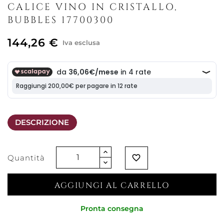
CALICE VINO IN CRISTALLO,
BUBBLES 17700300
144,26 €
Iva esclusa
DESCRIZIONE
Quantità
favorite_border
AGGIUNGI AL CARRELLO
Pronta consegna