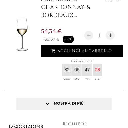
CHARDONNAY &
BORDEAUX...
54,34 €
69,67 €
-22%
AGGIUNGI AL CARRELLO

L'offerta termina il:
32
06
47
07
Giorni
Ore
Min.
Sec.
keyboard_arrow_down
MOSTRA DI PIÙ
Richiedi
Descrizione