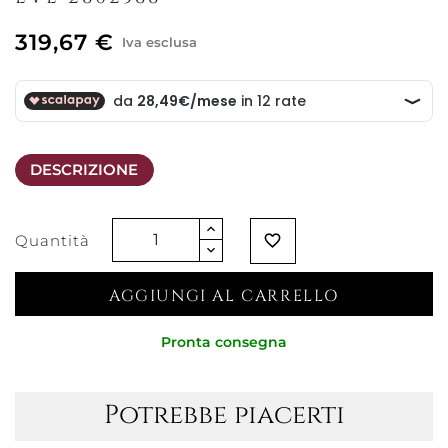
319,67 €
Iva esclusa
DESCRIZIONE
Quantità
favorite_border
AGGIUNGI AL CARRELLO
Pronta consegna
Potrebbe piacerti