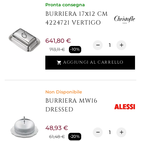
Pronta consegna
BURRIERA 17x12 CM
4224721 VERTIGO
641,80 €
713,11 €
-10%
AGGIUNGI AL CARRELLO

Non Disponibile
BURRIERA MW16
DRESSED
48,93 €
61,48 €
-20%