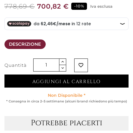
778,69 €
700,82 €
-10%
Iva esclusa
DESCRIZIONE
Quantità
favorite_border
AGGIUNGI AL CARRELLO
Non Disponibile *
* Consegna in circa 2–5 settimane (alcuni brand richiedono più tempo)
Potrebbe piacerti