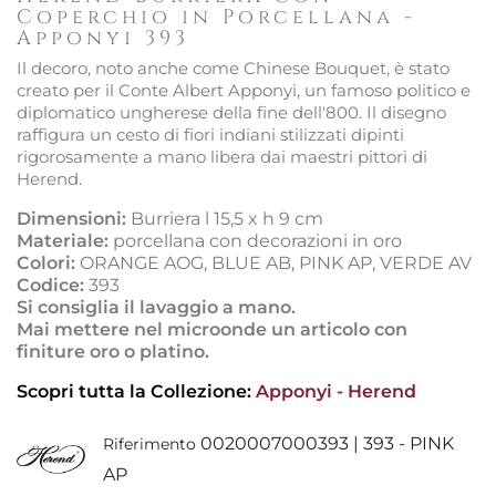
Coperchio in Porcellana -
Apponyi 393
Il decoro, noto anche come Chinese Bouquet, è stato
creato per il Conte Albert Apponyi, un famoso politico e
diplomatico ungherese della fine dell'800. Il disegno
raffigura un cesto di fiori indiani stilizzati dipinti
rigorosamente a mano libera dai maestri pittori di
Herend.
Dimensioni:
Burriera l 15,5 x h 9 cm
Materiale:
porcellana con decorazioni in oro
Colori:
ORANGE AOG, BLUE AB, PINK AP, VERDE AV
Codice:
393
Si consiglia il lavaggio a mano.
Mai mettere nel microonde un articolo con
finiture oro o platino.
Scopri tutta la Collezione:
Apponyi - Herend
0020007000393 | 393 - PINK
Riferimento
AP