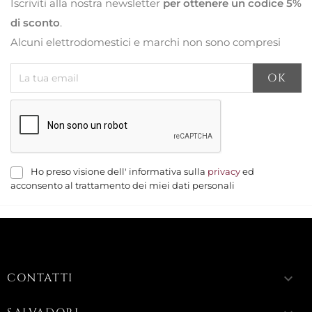
Iscriviti alla nostra newsletter
per ottenere un codice 5%
di sconto
.
Alcuni elettrodomestici e marchi non sono compresi
Ho preso visione dell' informativa sulla
privacy
ed
acconsento al trattamento dei miei dati personali
CONTATTI
keyboard_arrow_down