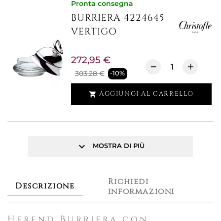
Pronta consegna
BURRIERA 4224645
VERTIGO
272,95 €
303,28 €
-10%
AGGIUNGI AL CARRELLO

keyboard_arrow_down
MOSTRA DI PIÙ
Richiedi
Descrizione
informazioni
Herend Burriera con