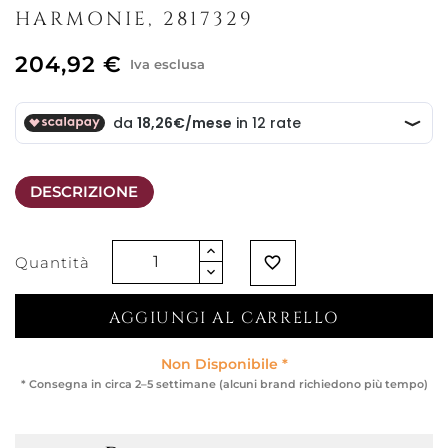
HARMONIE, 2817329
204,92 €
Iva esclusa
DESCRIZIONE
Quantità
favorite_border
AGGIUNGI AL CARRELLO
Non Disponibile *
* Consegna in circa 2–5 settimane (alcuni brand richiedono più tempo)