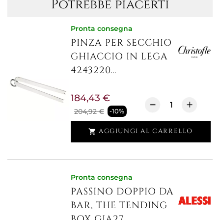
Potrebbe piacerti
Pronta consegna
PINZA PER SECCHIO
GHIACCIO IN LEGA
4243220...
184,43 €
204,92 €
-10%
AGGIUNGI AL CARRELLO

Pronta consegna
PASSINO DOPPIO DA
BAR, THE TENDING
BOX GIA27