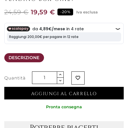
24,59 €
19,59 €
-20%
Iva esclusa
DESCRIZIONE
Quantità
favorite_border
AGGIUNGI AL CARRELLO
Pronta consegna
Potrebbe piacerti