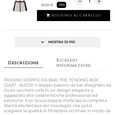
39,51 €
-15%
AGGIUNGI AL CARRELLO

keyboard_arrow_down
MOSTRA DI PIÙ
Richiedi
Descrizione
informazioni
PASSINO DOPPIO DA BAR, THE TENDING BOX
GIA27 - ALESSI Il doppio passino da bar disegnato da
Giulio Iacchetti cela in un design elegante e
aggraziato alte caratteristiche professionali ed
estetiche. Con la sua doppia molla lascia completa
libertà alla fantasia del mixologist che potrà
scegliere la qualità di filtrazione ottimale in modo da