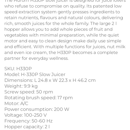
The Hurom H330P slow juicer is designed for juice lovers
who refuse to compromise on quality. Its patented low
speed extraction system gently presses ingredients to
retain nutrients, flavours and natural colours, delivering
rich, smooth juices for the whole family. The large 2 l
hopper allows you to add whole pieces of fruit and
vegetables with minimal preparation, while the quiet
motor and easy to clean design make daily use simple
and efficient. With multiple functions for juices, nut milk
and even ice cream, the H330P becomes a complete
partner for everyday wellness.
SKU: H330P
Model: H-330P Slow Juicer
Dimensions: L 24.8 x W 22.3 x H 46.2 cm
Weight: 9.9 kg
Screw speed: 50 rpm
Rotating brush speed: 17 rpm
Motor: A/C
Power consumption: 200 W
Voltage: 100-250 V
Frequency: 50-60 Hz
Hopper capacity: 2 l