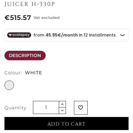
JUICER H-330P
€515.57
Vat excluded
DESCRIPTION
Colour:
WHITE
WHITE
Quantity
favorite_border
ADD TO CART