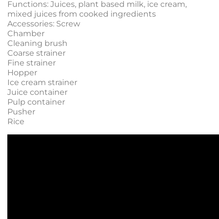
Functions: Juices, plant based milk, ice cream,
mixed juices from cooked ingredients
Accessories: Screw
Chamber
Cleaning brush
Coarse strainer
Fine strainer
Hopper
Ice cream strainer
Juice container
Pulp container
Pusher
Rice