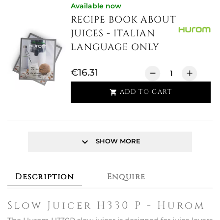
Available now
RECIPE BOOK ABOUT
JUICES - ITALIAN
LANGUAGE ONLY
€16.31
ADD TO CART

keyboard_arrow_down
SHOW MORE
Description
Enquire
Slow Juicer H330 P - Hurom