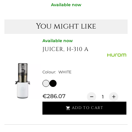
Available now
You might like
Available now
JUICER, H-310 A
Colour:
WHITE
€286.07
ADD TO CART
