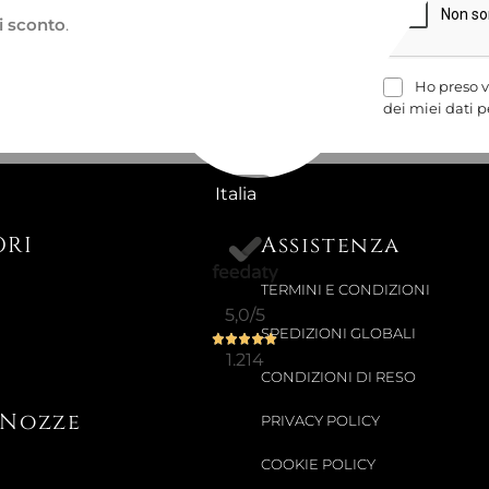
i sconto
.
Ho preso v
dei miei dati p
Italia
ORI
Assistenza
TERMINI E CONDIZIONI
5,0
/5
SPEDIZIONI GLOBALI
1.214
CONDIZIONI DI RESO
i Nozze
PRIVACY POLICY
COOKIE POLICY