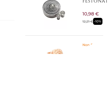
FESTONATO
10,98 €
12,21 €
-10%
Non Disponibi
STAMPO PL
16,48 €
Non Disponibi
STAMPO R