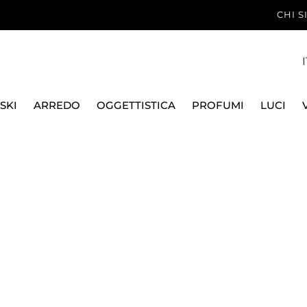
CHI 
I
SKI
ARREDO
OGGETTISTICA
PROFUMI
LUCI
ANELLO 22 X TORTE 47534-22 INOX PADE
PADERNO
ANELLO 22 X TORTE 4