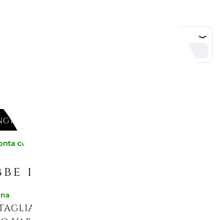
GI AL CARRELLO
onta consegna
be piacerti
gna
TAGLIAPASTA ANELLI 12