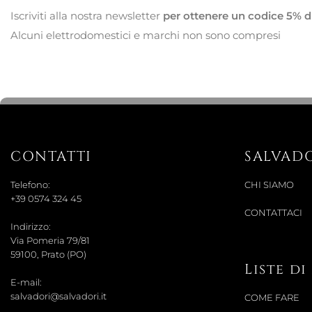
Iscriviti alla nostra newsletter
per ottenere un codice 5% d
Alcuni elettrodomestici e marchi non sono compresi
CONTATTI
SALVAD
Telefono:
CHI SIAMO
+39 0574 324 45
CONTATTACI
Indirizzo:
Via Pomeria 79/81
59100, Prato (PO)
Liste d
E-mail:
salvadori@salvadori.it
COME FARE