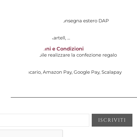
AGGIUNGI AL CARRELLO

TIVI DALL'ACQUISTO
ti avranno costi aggiuntivi. Consegna estero DAP
tti non scontati!
le
0
: Hermès, Swarovski, Kartell, ...
ET 12 MR.GINGER SCG12 EASYCH
14 giorni* | Termini e Condizioni
i non sarà possibile realizzare la confezione regalo
AGGIUNGI AL CARRELLO

, Bonifico Bancario, Amazon Pay, Google Pay, Scalapay
le
T 12 TEATIME SCG17 EASY SIL
AGGIUNGI AL CARRELLO
