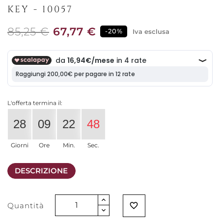
KEY - 10057
85,25 €
67,77 €
-20%
Iva esclusa
L'offerta termina il:
28
09
22
48
Giorni
Ore
Min.
Sec.
DESCRIZIONE
Quantità
favorite_border