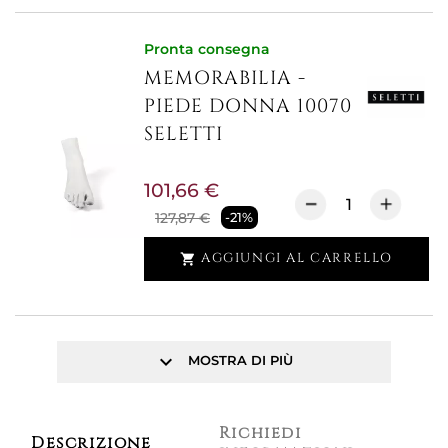
Pronta consegna
MEMORABILIA -
PIEDE DONNA 10070
SELETTI
101,66 €
127,87 €
-21%
AGGIUNGI AL CARRELLO

keyboard_arrow_down
MOSTRA DI PIÙ
Richiedi
Descrizione