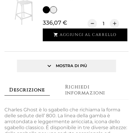
336,07 €
AGGIUNGI AL CARRELLO

keyboard_arrow_down
MOSTRA DI PIÙ
Richiedi
Descrizione
informazioni
Charles Ghost è lo sgabello che richiama la forma
delle sedute dell’ 800. La linea della gamba è
arrotondata e leggermente arricciata, icona dello
sgabello classico. É disponibile in tre diverse altezze: