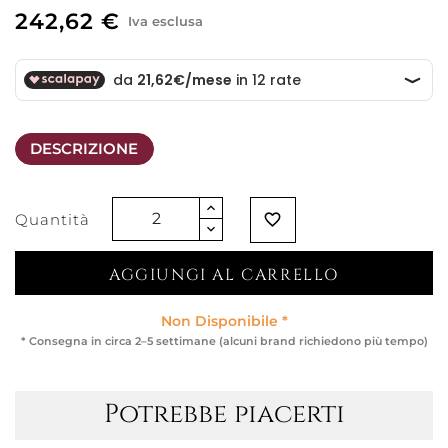
242,62 €
Iva esclusa
DESCRIZIONE
Quantità
favorite_border
AGGIUNGI AL CARRELLO
Non Disponibile *
* Consegna in circa 2–5 settimane (alcuni brand richiedono più tempo)
Potrebbe piacerti