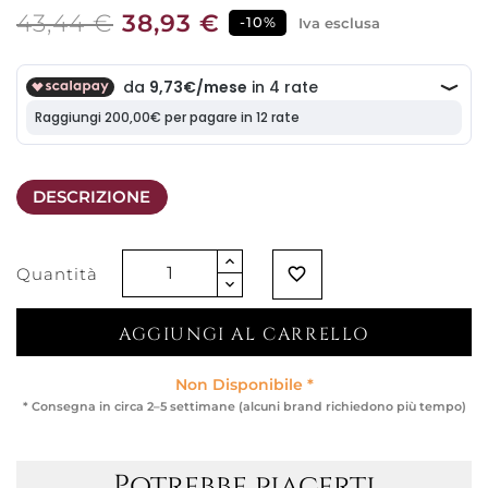
43,44 €
38,93 €
-10%
Iva esclusa
DESCRIZIONE
Quantità
favorite_border
AGGIUNGI AL CARRELLO
Non Disponibile *
* Consegna in circa 2–5 settimane (alcuni brand richiedono più tempo)
Potrebbe piacerti