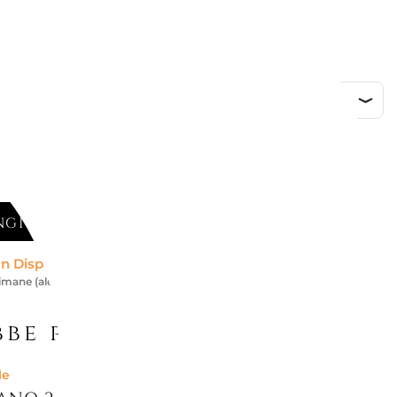
GI AL CARRELLO
n Disponibile *
timane (alcuni brand richiedono più tempo)
be piacerti
le