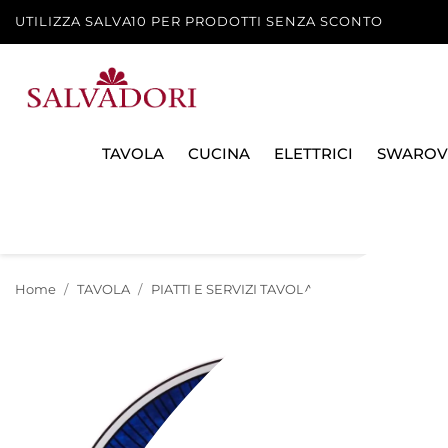
UTILIZZA SALVA10 PER PRODOTTI SENZA SCONTO
TAVOLA
CUCINA
ELETTRICI
SWAROV
Home
TAVOLA
PIATTI E SERVIZI TAVOLA
VASSOI
PORCE