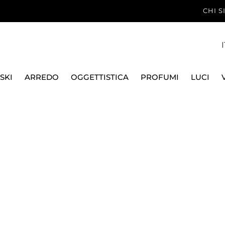
CHI 
I
SKI
ARREDO
OGGETTISTICA
PROFUMI
LUCI
LLANA DECORATA E COLORATA
VASSOIO ROTONDO FONDO 29,5
HERMÈS
VASSOIO ROTONDO FO
AILLEURS