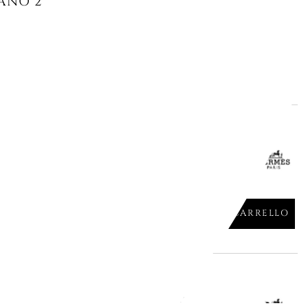
ANO 27 CM, BLEUS D AILLEURS
AGGIUNGI AL CARRELLO

le
UTTA 21 CM, BLEUS D AILLEURS
AGGIUNGI AL CARRELLO

le
BLEUS D AILLEURS, 30029P