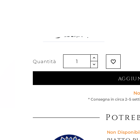
311,48 €
Iva esclusa
Quantità
favorite_border
AGGIUN
No
* Consegna in circa 2–5 set
Potreb
Non Disponibi