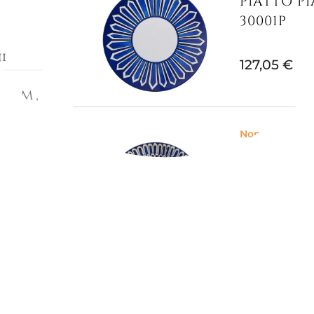
PIATTO PI
30001P
i
127,05 €
 cm,
Non Disponibi
n
PIATTO FR
ce
30007
simbolo
olino in
106,56 €
ma la
pplicate
Non Disponibi
ZUPPIERA 