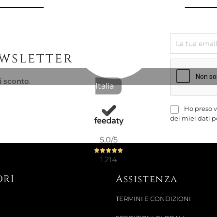
196,72 €
ewsletter
Non Disponibi
ZUCCHERIE
i sconto
.
Italia
Ho preso v
286,89 €
dei miei dati p
5,0
/5
1.214
Pronta conse
ORI
Assistenza
TAZZA TÈ 
30016P
TERMINI E CONDIZIONI