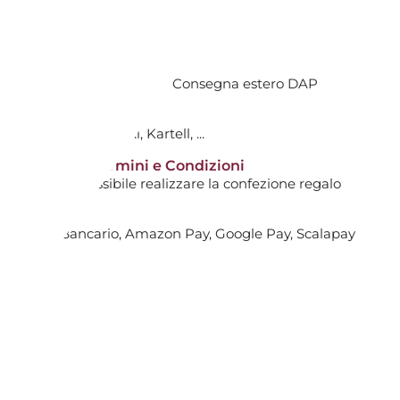
AGGIUNGI AL CARRELLO

TIVI DALL'ACQUISTO
ti avranno costi aggiuntivi. Consegna estero DAP
tti non scontati!
0
: Hermès, Swarovski, Kartell, ...
le
14 giorni* | Termini e Condizioni
RA 25 CM, BLEUS D AILLEURS
i non sarà possibile realizzare la confezione regalo
, Bonifico Bancario, Amazon Pay, Google Pay, Scalapay
AGGIUNGI AL CARRELLO

le
BLEUS D AILLEURS, 30021P