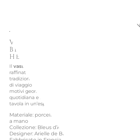
Descrizione
Richiedi informazion
Vassoio rotondo fondo 29,5
Bleus d’Ailleurs P030026P -
Hermes
Il
vassoio rotondo fondo Bleus d’Ailleurs
di Hermes è u
raffinato piatto in porcellana decorato a mano, che unis
tradizione e design contemporaneo. Le
sfumature blu
, 
di viaggio e scoperta, si intrecciano al bianco puro del ca
motivi geometrici che evocano un equilibrio tra realtà
quotidiana e immaginazione. Una creazione che trasfor
tavola in un’esperienza estetica e sensoriale unica.
Materiale: porcellana con decorazioni serigrafate e a
a mano
Collezione: Bleus d’Ailleurs
Designer: Arielle de Brichambaut
Fabbricato in Francia