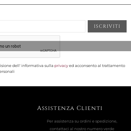
AGGIUNGI AL CARRELLO

le
RA BLEUS D AILLEURS, 30020P
isione dell' informativa sulla
privacy
ed acconsento al trattamento
ersonali
AGGIUNGI AL CARRELLO

gna
Assistenza Clienti
CON PIATTINO, BLEUS D AILLEURS
Per assistenza su ordini e spedizione,
contattaci al nostro numero verde