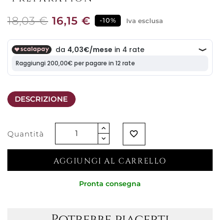
18,03 €
16,15 €
-10%
Iva esclusa
DESCRIZIONE
Quantità
favorite_border
AGGIUNGI AL CARRELLO
Pronta consegna
Potrebbe piacerti