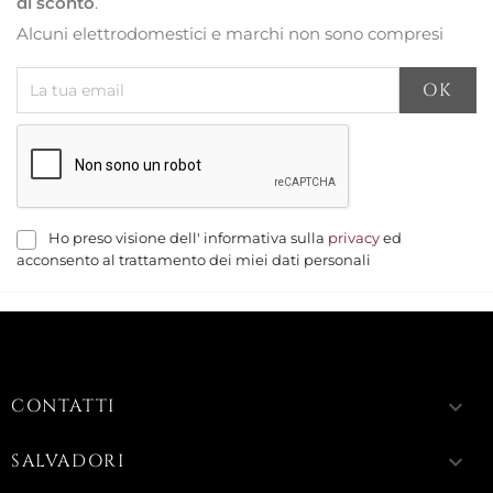
di sconto
.
Alcuni elettrodomestici e marchi non sono compresi
Ho preso visione dell' informativa sulla
privacy
ed
acconsento al trattamento dei miei dati personali
CONTATTI
keyboard_arrow_down
SALVADORI
keyboard_arrow_down