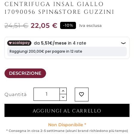
CENTRIFUGA INSAL GIALLO
17090056 SPIN&STORE GUZZINI
24,51 €
22,05 €
-10%
Iva esclusa
DESCRIZIONE
Quantità
favorite_border
AGGIUNGI AL CARRELLO
Non Disponibile *
* Consegna in circa 2–5 settimane (alcuni brand richiedono più tempo)