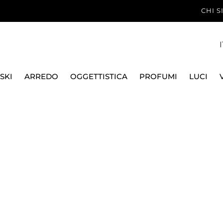
CHI 
I
SKI
ARREDO
OGGETTISTICA
PROFUMI
LUCI
ATTI
PLASTICA E MELAMINA
PIATTO FONDO
PIATTO FONDO 
MARIOLUCA GIUSTI
PIATTO FONDO 19 CM