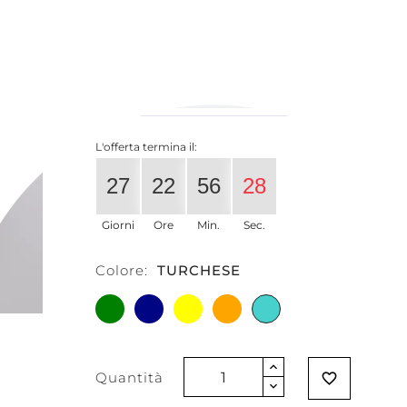
21,31 €
16,84 €
-21%
Iva esclusa
L'offerta termina il:
27
22
56
27
Giorni
Ore
Min.
Sec.
Colore:
TURCHESE
VERDE
BLU
GIALLO
ARANCIONE
TURCHESE
Quantità
favorite_border