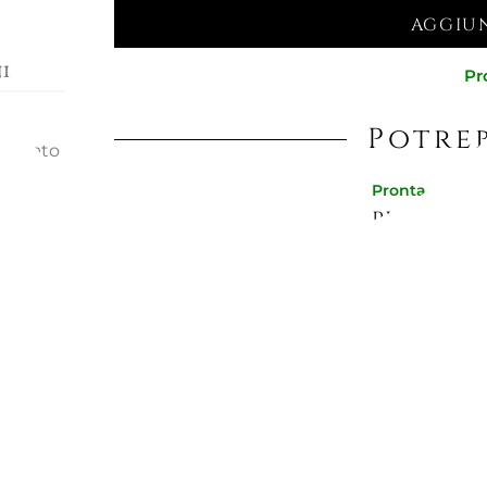
AGGIUN
i
Pr
:
Potreb
mandato
o.
Pronta conse
tima
PIATTO FO
oonde.
1205/BC
PEZ MLG
23,77 €
Pronta conse
PIATTO F