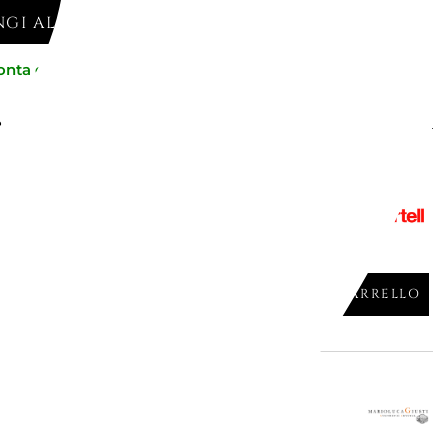
GI AL CARRELLO
onta consegna
be piacerti
gna
NDO 26 CM, "I.D. ISH", AUTUMN,
AGGIUNGI AL CARRELLO

gna
ONDO 19 CM PATAGONIA