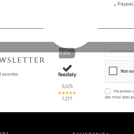
con Nexi (carte di pagamento), Paypal
Italia
ewsletter
i sconto
.
5,0
/5
Ho preso v
dei miei dati p
1.217