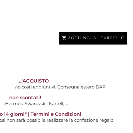
AGGIUNGI AL CARRELLO

gna
ONDO 23 CM, QUADRI
TIVI DALL'ACQUISTO
ti avranno costi aggiuntivi. Consegna estero DAP
GHIACCIO
tti non scontati!
0
: Hermès, Swarovski, Kartell, ...
14 giorni* | Termini e Condizioni
i non sarà possibile realizzare la confezione regalo
AGGIUNGI AL CARRELLO
