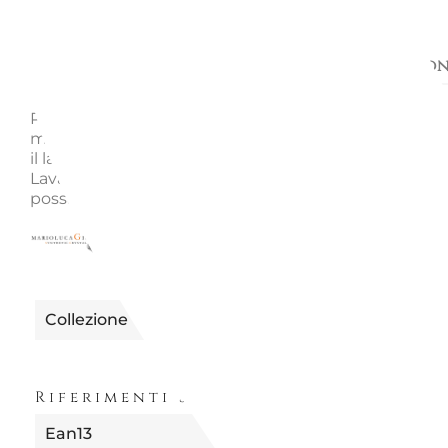
Descrizione
Richiedi informazion
Piatto fondo Saint Tropez Mario Luca Giusti Materiale
melamina Dimensioni: Ø 19 cm Peso: 339 gr Racco
il lavaggio a mano per aumentare la vita del prodott
Lavabile anche in lavastoviglie nonostante quest'ul
possa sbiadire i colori delle stoviglie. Non per il micr
0490089001104 | SAINT TRO
Riferimento
Collezione
Riferimenti Specifici
Ean13
8057014596533