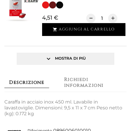
4,51 €
AGGIUNGI AL CARRELLO

keyboard_arrow_down
MOSTRA DI PIÙ
Richiedi
Descrizione
informazioni
Caraffa in acciaio inox 450 ml. Lavabile in
lavastoviglie. Dimensioni: 9,5 x 11 x 7 cm Peso netto
(kg): 0.172 kg
0896006010010
Riferimento