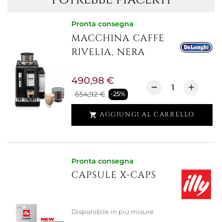
Pronta consegna
MACCHINA CAFFE
RIVELIA, NERA
490,98 €
654,92 €
-25%
AGGIUNGI AL CARRELLO

Pronta consegna
CAPSULE X-CAPS
Disponibile in più misure