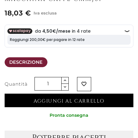
18,03 €
Iva esclusa
DESCRIZIONE
Quantità
favorite_border
AGGIUNGI AL CARRELLO
Pronta consegna
Potrebbe piacerti