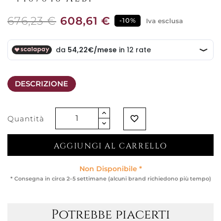
676,23 €
608,61 €
-10%
Iva esclusa
DESCRIZIONE
Quantità
favorite_border
AGGIUNGI AL CARRELLO
Non Disponibile *
* Consegna in circa 2–5 settimane (alcuni brand richiedono più tempo)
Potrebbe piacerti