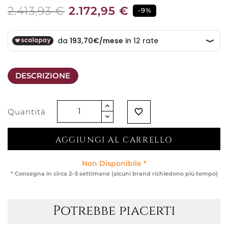
2.413,93 €
2.172,95 €
-9%
DESCRIZIONE
Quantità
favorite_border
AGGIUNGI AL CARRELLO
Non Disponibile *
* Consegna in circa 2–5 settimane (alcuni brand richiedono più tempo)
Potrebbe piacerti