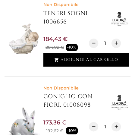
Non Disponibile
TENERI SOGNI
1006656
184,43 €
204,92 €
-10%
AGGIUNGI AL CARRELLO

Non Disponibile
CONIGLIO CON
FIORI, 01006098
173,36 €
192,62 €
-10%