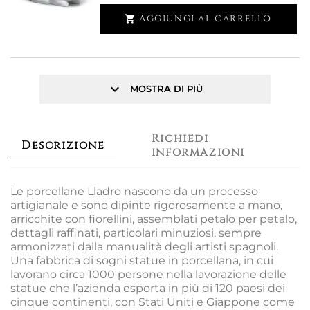
AGGIUNGI AL CARRELLO

keyboard_arrow_down
MOSTRA DI PIÙ
Richiedi
Descrizione
informazioni
Le porcellane Lladro nascono da un processo
artigianale e sono dipinte rigorosamente a mano,
arricchite con fiorellini, assemblati petalo per petalo,
dettagli raffinati, particolari minuziosi, sempre
armonizzati dalla manualità degli artisti spagnoli.
Una fabbrica di sogni statue in porcellana, in cui
lavorano circa 1000 persone nella lavorazione delle
statue che l’azienda esporta in più di 120 paesi dei
cinque continenti, con Stati Uniti e Giappone come