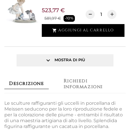
523,77 €
581,97 €
-10%
AGGIUNGI AL CARRELLO

keyboard_arrow_down
MOSTRA DI PIÙ
Richiedi
Descrizione
informazioni
Le sculture raffiguranti gli uccelli in porcellana di
Meissen seducono per la loro riproduzione fedele e
per la colorazione delle piume - entrambi il risultato
di una maestria artigiana di alto livello. Splendida
figurina raffigurante un cacatua in porcellana.