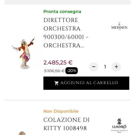
Pronta consegna
DIRETTORE
ORCHESTRA
900300/60001 -
ORCHESTRA...
2.485,25 €
3.106,56 €
-20%
AGGIUNGI AL CARRELLO

Non Disponibile
COLAZIONE DI
KITTY 1008498