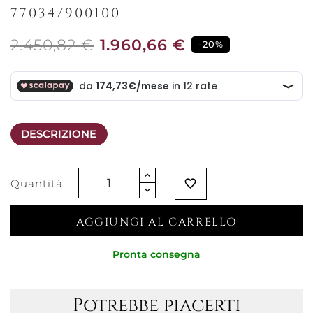
77034/900100
2.450,82 €
1.960,66 €
-20%
DESCRIZIONE
Quantità
favorite_border
AGGIUNGI AL CARRELLO
Pronta consegna
Potrebbe piacerti