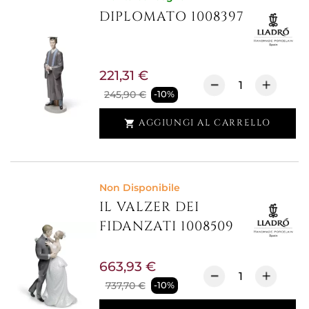
DIPLOMATO 1008397
221,31 €
245,90 €
-10%
AGGIUNGI AL CARRELLO

Non Disponibile
IL VALZER DEI
FIDANZATI 1008509
663,93 €
737,70 €
-10%