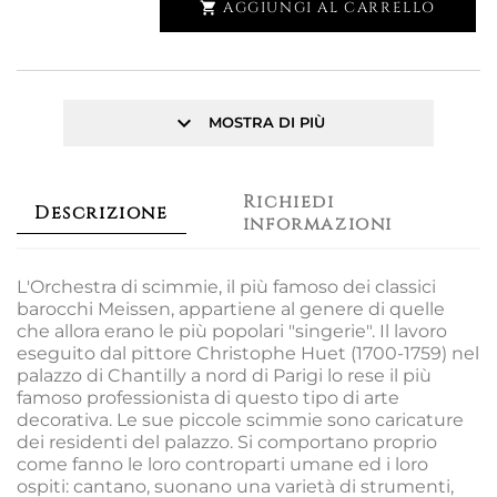
AGGIUNGI AL CARRELLO

keyboard_arrow_down
MOSTRA DI PIÙ
Richiedi
Descrizione
informazioni
L'Orchestra di scimmie, il più famoso dei classici
barocchi Meissen, appartiene al genere di quelle
che allora erano le più popolari "singerie". Il lavoro
eseguito dal pittore Christophe Huet (1700-1759) nel
palazzo di Chantilly a nord di Parigi lo rese il più
famoso professionista di questo tipo di arte
decorativa. Le sue piccole scimmie sono caricature
dei residenti del palazzo. Si comportano proprio
come fanno le loro controparti umane ed i loro
ospiti: cantano, suonano una varietà di strumenti,