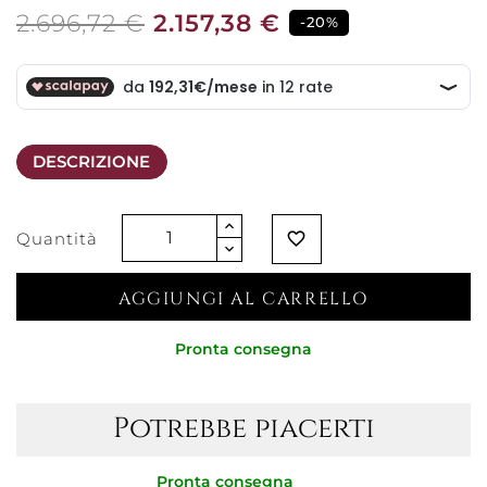
2.696,72 €
2.157,38 €
-20%
DESCRIZIONE
Quantità
favorite_border
AGGIUNGI AL CARRELLO
Pronta consegna
Potrebbe piacerti
Pronta consegna